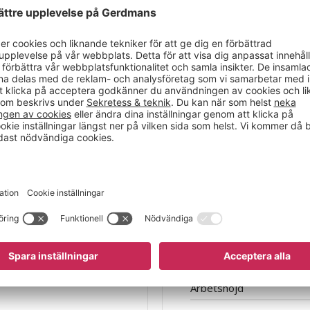
Egenskap
Hjul
Hjuldiameter
funktionellt
Höjd
Höjd till hyllplan
axhastigheten är 4
Laddningstid
ng framåt och bakåt
Längd
 bakåt
Lastytans bredd
Lastytans längd
Skjutbygelhöjd
Total lastkapacitet
Utförande
Arbetshöjd