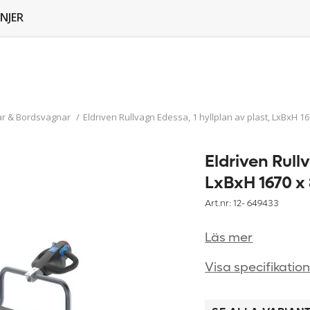
NJER
ar & Bordsvagnar
/
Eldriven Rullvagn Edessa, 1 hyllplan av plast, LxBxH 1
Eldriven Rull
LxBxH 1670 x
Art.nr: 12-
649433
Läs mer
Visa specifikatio