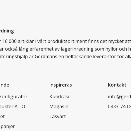
edning
16 000 artiklar i vårt produktsortiment finns det mycket att v
ar också lång erfarenhet av lagerinredning som hyllor och hy
nteringshjälp är Gerdmans en heltäckande leverantör för all
andel
Inspireras
Kontakt
lkonfigurator
Kundcase
info@gerd
dukter A - Ö
Magasin
0433-740 
let
Läsvärt
panjer