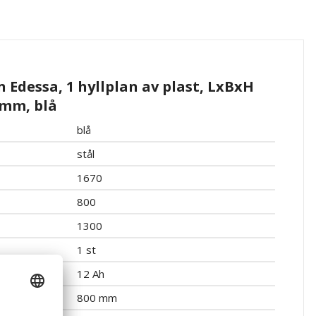
n Edessa, 1 hyllplan av plast, LxBxH
 mm, blå
blå
stål
1670
800
1300
1 st
12 Ah
800 mm