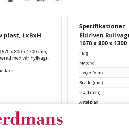
Specifikationer
v plast, LxBxH
Eldriven Rullvag
1670 x 800 x 1300
 1670 x 800 x 1300 mm,
Färg
erad med vår hyllvagn.
Material
addare.
Längd (mm)
Bredd (mm)
n
Höjd (mm)
Antal plan
Batterikapacitet
batteriet mot ett fullt
Bredd
ng möjligt