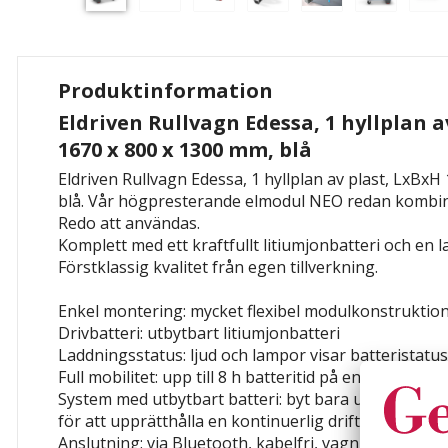
Produktinformation
Eldriven Rullvagn Edessa, 1 hyllplan a
1670 x 800 x 1300 mm, blå
Eldriven Rullvagn Edessa, 1 hyllplan av plast, LxBxH
blå. Vår högpresterande elmodul NEO redan kombin
Redo att användas.
Komplett med ett kraftfullt litiumjonbatteri och en l
Förstklassig kvalitet från egen tillverkning.
Enkel montering: mycket flexibel modulkonstruktio
Drivbatteri: utbytbart litiumjonbatteri
Laddningsstatus: ljud och lampor visar batteristatus
Full mobilitet: upp till 8 h batteritid på en laddning
System med utbytbart batteri: byt bara ut det tomma 
för att upprätthålla en kontinuerlig drift
Anslutning: via Bluetooth, kabelfri, vagnparksstyrni