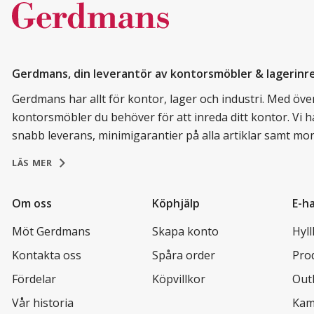
Gerdmans, din leverantör av kontorsmöbler & lagerinr
Gerdmans har allt för kontor, lager och industri. Med över 
kontorsmöbler du behöver för att inreda ditt kontor. Vi h
snabb leverans, minimigarantier på alla artiklar samt mo
LÄS MER
Om oss
Köphjälp
E-h
Möt Gerdmans
Skapa konto
Hyl
Kontakta oss
Spåra order
Pro
Fördelar
Köpvillkor
Out
Vår historia
Kam