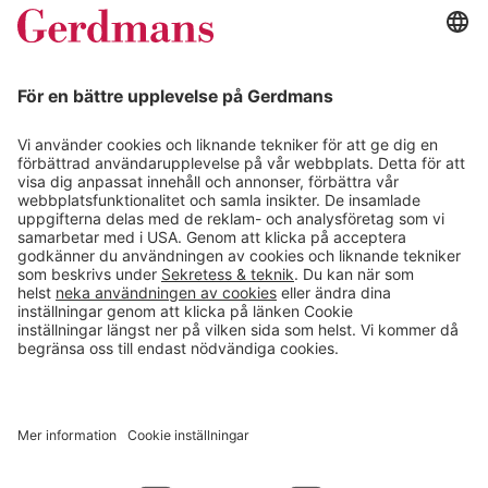
Kundcase
Magasin
Läsvärt
Kontakt
info@gerdmans.se
0433-740 80
Kundservice öppettider
Vardagar 07.30-17.00
© 2026 Gerdmans Inredningar AB Alla priser är exklusive moms.
Ett företag i Takkt-gruppen
Cookie inställningar