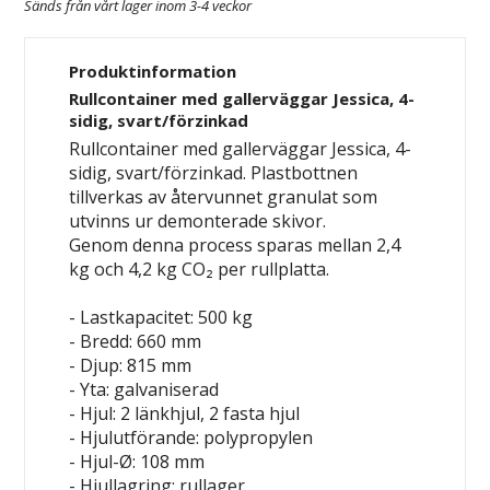
Sänds från vårt lager inom 3-4 veckor
Produktinformation
Rullcontainer med gallerväggar Jessica, 4-
sidig, svart/förzinkad
Rullcontainer med gallerväggar Jessica, 4-
sidig, svart/förzinkad. Plastbottnen
tillverkas av återvunnet granulat som
utvinns ur demonterade skivor.
Genom denna process sparas mellan 2,4
kg och 4,2 kg CO₂ per rullplatta.
- Lastkapacitet: 500 kg
- Bredd: 660 mm
- Djup: 815 mm
- Yta: galvaniserad
- Hjul: 2 länkhjul, 2 fasta hjul
- Hjulutförande: polypropylen
- Hjul-Ø: 108 mm
- Hjullagring: rullager