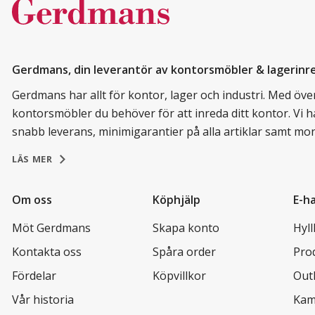
Gerdmans, din leverantör av kontorsmöbler & lagerinr
Gerdmans har allt för kontor, lager och industri. Med över 
kontorsmöbler du behöver för att inreda ditt kontor. Vi h
snabb leverans, minimigarantier på alla artiklar samt mo
LÄS MER
Om oss
Köphjälp
E-h
Möt Gerdmans
Skapa konto
Hyl
Kontakta oss
Spåra order
Pro
Fördelar
Köpvillkor
Out
Vår historia
Kam