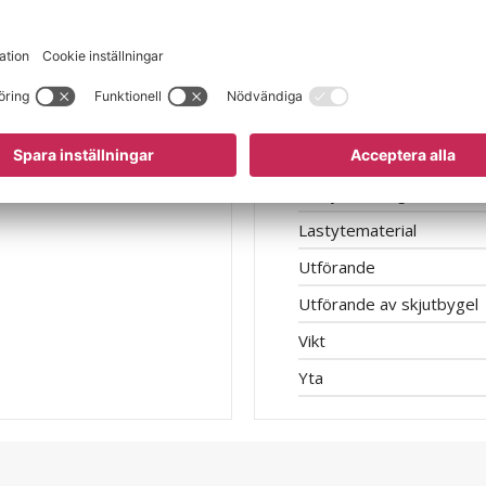
Hjuldiameter
Hjullagring
Hjulmaterial
Lasthöjd
Lastytans bredd
Lastytans längd
Lastytematerial
Utförande
Utförande av skjutbygel
Vikt
Yta