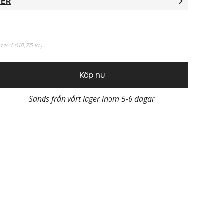
TER
oms
4 618,75 kr
)
Köp nu
Sänds från vårt lager inom 5-6 dagar