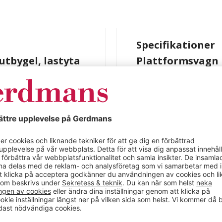
Specifikationer
utbygel, lastyta
Plattformsvagn L
MDF-skiva
a MDF-skiva.
Färg
Material
ul. Länkhjul med broms.
Längd (mm)
Bredd (mm)
Höjd (mm)
Max belastning (kg)
Färg
Hjul