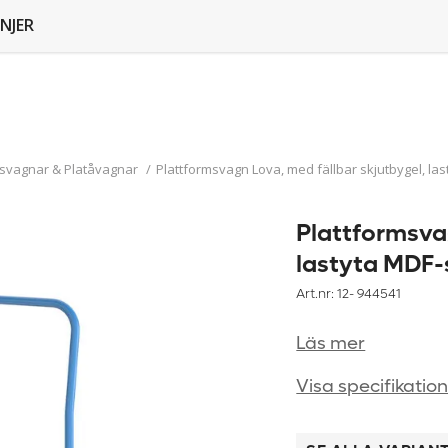
NJER
msvagnar & Platåvagnar
/
Plattformsvagn Lova, med fällbar skjutbygel, la
Plattformsvag
lastyta MDF-
Art.nr: 12-
944541
Läs mer
Visa specifikatio