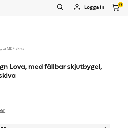
Logga in
styta MDF-skiva
n Lova, med fällbar skjutbygel,
skiva
ner