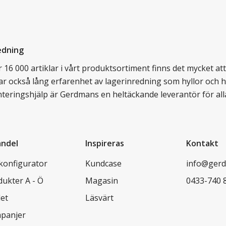
edning
16 000 artiklar i vårt produktsortiment finns det mycket att v
ar också lång erfarenhet av lagerinredning som hyllor och hy
nteringshjälp är Gerdmans en heltäckande leverantör för all
andel
Inspireras
Kontakt
lkonfigurator
Kundcase
info@gerd
dukter A - Ö
Magasin
0433-740 
let
Läsvärt
panjer