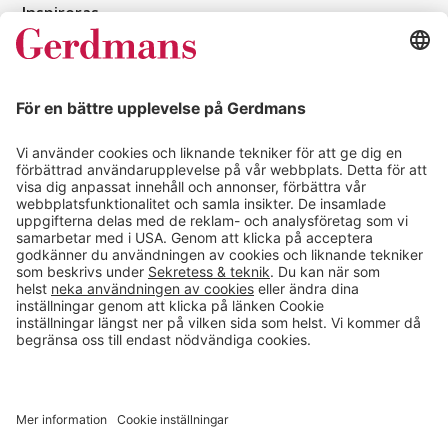
Inspireras
Kundcase
Magasin
Läsvärt
Kontakt
info@gerdmans.se
0433-740 80
Kundservice öppettider
Vardagar 07.30-17.00
© 2026 Gerdmans Inredningar AB Alla priser är exklusive moms.
Ett företag i Takkt-gruppen