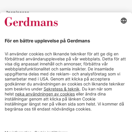
Inspireras
Kundcase
Magasin
Läsvärt
Kontakt
info@gerdmans.se
0433-740 80
Kundservice öppettider
Vardagar 07.30-17.00
© 2026 Gerdmans Inredningar AB Alla priser är exklusive moms.