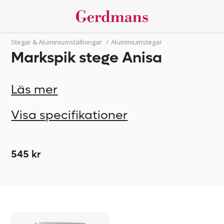
Stegar & Aluminiumställningar
/
Aluminiumstegar
Markspik stege Anisa
Läs mer
Visa specifikationer
545 kr
Markspik
836627