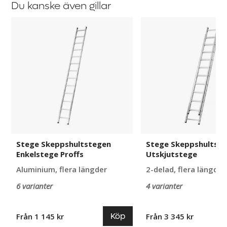
Du kanske även gillar
Stege
Stege
Skeppshultstegen
Skeppshultstegen
Enkelstege
Utskjutstege
Proffs
Stege Skeppshultstegen
Stege Skeppshultst
Enkelstege Proffs
Utskjutstege
Aluminium, flera längder
2-delad, flera längder
6 varianter
4 varianter
Köp
Från 1 145 kr
Från 3 345 kr