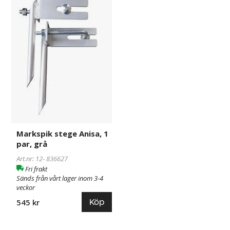
stege
Anisa,
1
par,
grå
Markspik stege Anisa, 1
par, grå
Art.nr: 12-
836627
Fri frakt
Sänds från vårt lager inom 3-4
veckor
Köp
545 kr