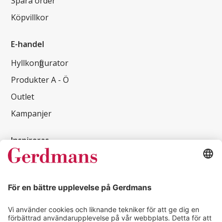
Spåra order
Köpvillkor
E-handel
Hyllkonfigurator
Produkter A - Ö
Outlet
Kampanjer
Inspireras
Kundcase
Magasin
Läsvärt
Kontakt