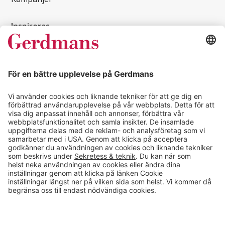
Inspireras
Kundcase
Magasin
Läsvärt
Kontakt
info@gerdmans.se
0433-740 80
Kundservice öppettider
Vardagar 07.30-17.00