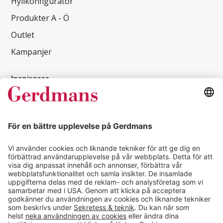
Hyllkonfigurator
Produkter A - Ö
Outlet
Kampanjer
Inspireras
Kundcase
Magasin
Läsvärt
Kontakt
info@gerdmans.se
0433-740 80
Kundservice öppettider