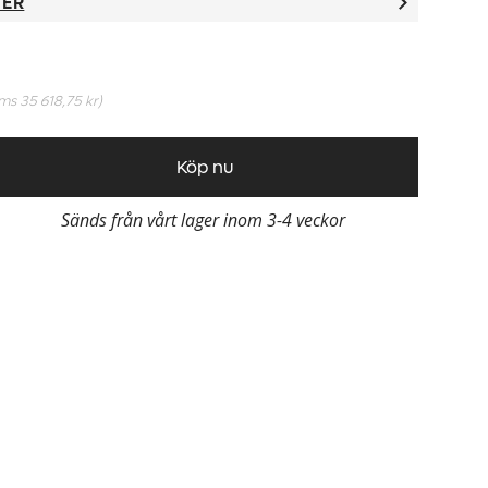
TER
oms
35 618,75 kr
)
Köp nu
Sänds från vårt lager inom 3-4 veckor