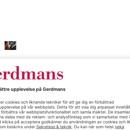
Specifikationer
egpinnar BxD 440
Fasadstege med 
x 30 mm, alumin
40 x 30 mm,
Färg
id fasader och
Material
typen ALM ger
h utrymningsvägar –