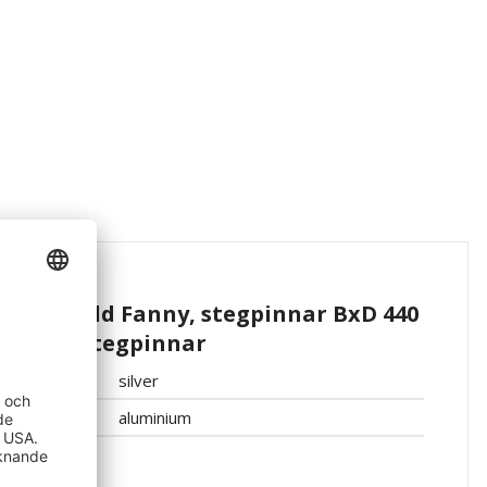
ryggskydd Fanny, stegpinnar BxD 440
ium, 22 stegpinnar
silver
aluminium