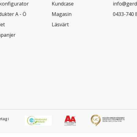
lkonfigurator
Kundcase
info@gerd
dukter A - Ö
Magasin
0433-740 
let
Läsvärt
panjer
etag i