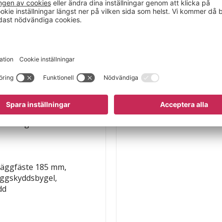
t aluminium och kan
r och tekniska
ryggskydd för extra
uder en bekväm och
m och innermåttet 450
 för professionell
passning.
 väggfäste 185 mm,
yggskyddsbygel,
dd