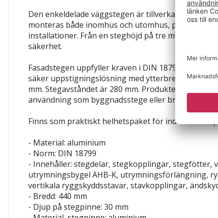
Den enkeldelade väggstegen är tillverkad av robus
monteras både inomhus och utomhus, på byggnade
installationer. Från en steghöjd på tre meter krävs 
säkerhet.
Fasadstegen uppfyller kraven i DIN 18799 och erbj
säker uppstigningslösning med ytterbredden 490 m
mm. Stegavståndet är 280 mm. Produkten är idealisk
användning som byggnadsstege eller brandstege.
Finns som praktiskt helhetspaket för individuell an
- Material: aluminium
- Norm: DIN 18799
- Innehåller: stegdelar, stegkopplingar, stegfötter,
utrymningsbygel AHB-K, utrymningsförlängning, r
vertikala ryggskyddsstavar, stavkopplingar, ändsky
- Bredd: 440 mm
- Djup på stegpinne: 30 mm
- Material, stegpinne: aluminium