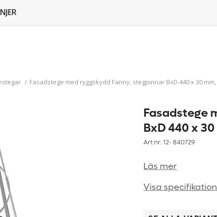
NJER
mstegar
/
Fasadstege med ryggskydd Fanny, stegpinnar BxD 440 x 30 mm, 
Fasadstege m
BxD 440 x 30
Art.nr: 12-
840729
Läs mer
Visa specifikatio