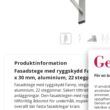
Produktinformation
Fasadstege med ryggskydd Fanny, st
x 30 mm, aluminium, 22 stegpinnar
Fasadstege med ryggskydd Fanny, stegpinnar BxD 4
aluminium, 22 stegpinnar. Säkert tillträde på höjd v
anläggningar. Den fasadstegen med ryggskydd av 
tillförlitlig åtkomst för underhåll, inspektioner oc
överallt där fasta fasadstegar krävs.