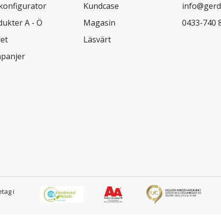
lkonfigurator
Kundcase
info@gerd
dukter A - Ö
Magasin
0433-740 
let
Läsvärt
panjer
etag i