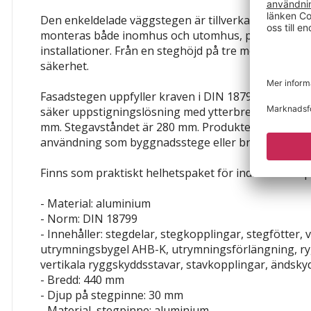
Den enkeldelade väggstegen är tillverkad av robus
monteras både inomhus och utomhus, på byggnade
installationer. Från en steghöjd på tre meter krävs 
säkerhet.
Fasadstegen uppfyller kraven i DIN 18799 och erbj
säker uppstigningslösning med ytterbredden 490 m
mm. Stegavståndet är 280 mm. Produkten är idealisk
användning som byggnadsstege eller brandstege.
Finns som praktiskt helhetspaket för individuell an
- Material: aluminium
- Norm: DIN 18799
- Innehåller: stegdelar, stegkopplingar, stegfötter,
utrymningsbygel AHB-K, utrymningsförlängning, r
vertikala ryggskyddsstavar, stavkopplingar, ändsky
- Bredd: 440 mm
- Djup på stegpinne: 30 mm
- Material, stegpinne: aluminium