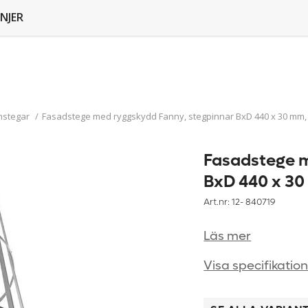
NJER
mstegar
/
Fasadstege med ryggskydd Fanny, stegpinnar BxD 440 x 30 mm, 
Fasadstege m
BxD 440 x 30
Art.nr: 12-
840719
Läs mer
Visa specifikatio