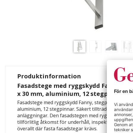
Produktinformation
Fasadstege med ryggskydd Fanny, st
x 30 mm, aluminium, 12 stegpinnar
Fasadstege med ryggskydd Fanny, stegpinnar BxD 4
aluminium, 12 stegpinnar. Säkert tillträde på höjd v
anläggningar. Den fasadstegen med ryggskydd av 
tillförlitlig åtkomst för underhåll, inspektioner oc
överallt där fasta fasadstegar krävs.