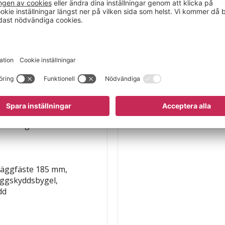
t aluminium och kan
r och tekniska
ryggskydd för extra
uder en bekväm och
m och innermåttet 450
 för professionell
passning.
 väggfäste 185 mm,
yggskyddsbygel,
dd