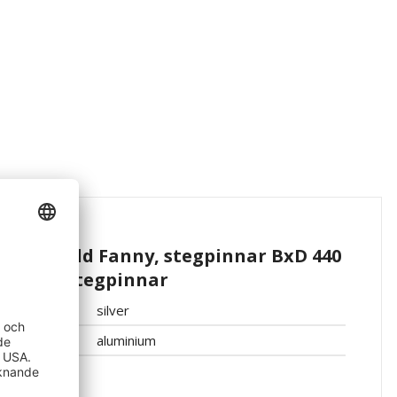
ryggskydd Fanny, stegpinnar BxD 440
ium, 12 stegpinnar
silver
aluminium