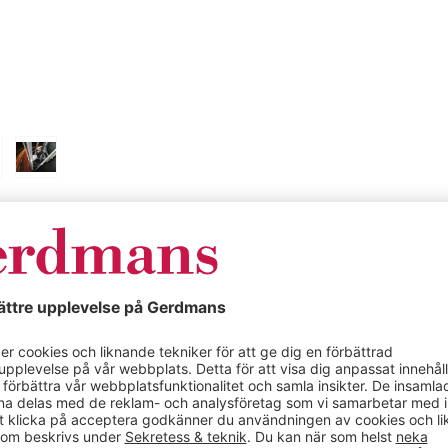
Specifikationer
egpinnar BxD 440
Fasadstege med 
x 30 mm, alumin
40 x 30 mm,
Färg
id fasader och
Material
typen ALM ger
h utrymningsvägar –