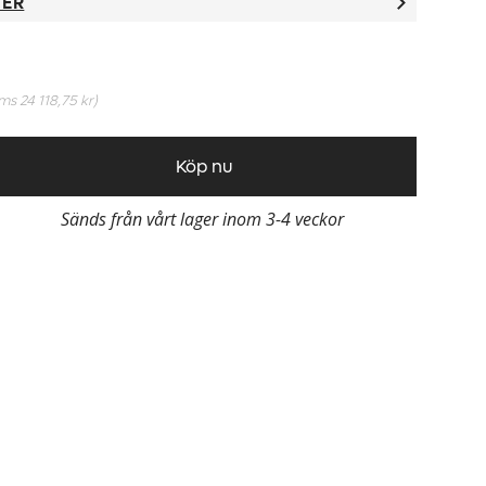
TER
oms
24 118,75 kr
)
Köp nu
Sänds från vårt lager inom 3-4 veckor