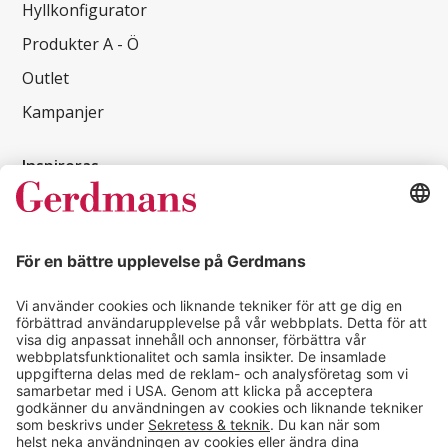
Hyllkonfigurator
Produkter A - Ö
Outlet
Kampanjer
Inspireras
Kundcase
Magasin
Läsvärt
Kontakt
info@gerdmans.se
0433-740 80