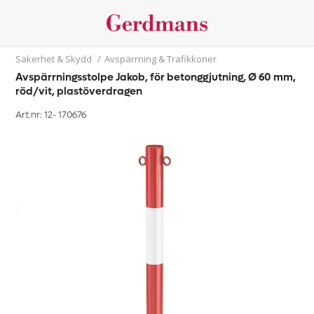
Säkerhet & Skydd
/
Avspärrning & Trafikkoner
Avspärrningsstolpe Jakob, för betonggjutning, Ø 60 mm,
röd/vit, plastöverdragen
Art.nr: 12-
170676