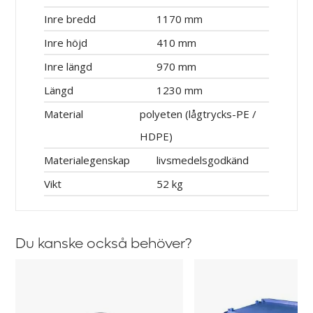
Inre bredd
1170 mm
Inre höjd
410 mm
Inre längd
970 mm
Längd
1230 mm
Material
polyeten (lågtrycks-PE /
HDPE)
Materialegenskap
livsmedelsgodkänd
Vikt
52 kg
Du kanske också behöver?
Genomföring
Lock
för
till
Pallbox
Pallbox