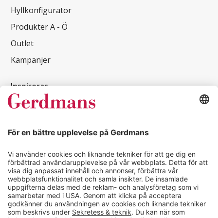
Hyllkonfigurator
Produkter A - Ö
Outlet
Kampanjer
Inspireras
Kundcase
Magasin
Läsvärt
Kontakt
info@gerdmans.se
0433-740 80