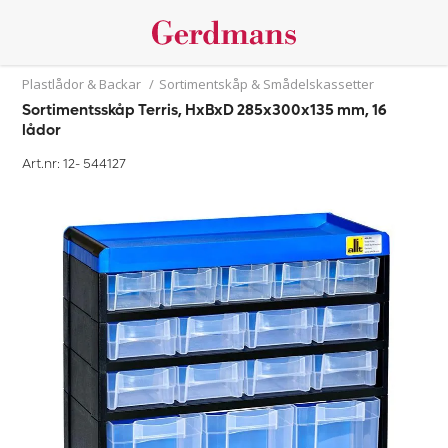
Plastlådor & Backar
/
Sortimentskåp & Smådelskassetter
Sortimentsskåp Terris, HxBxD 285x300x135 mm, 16
lådor
Art.nr: 12-
544127