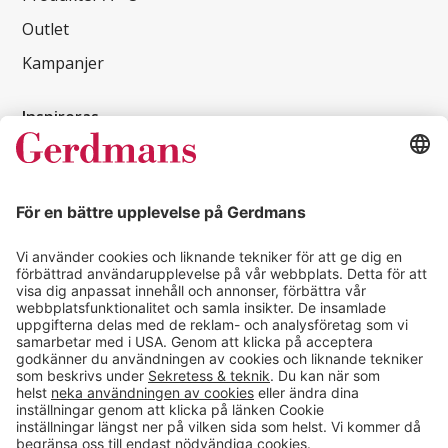
Outlet
Kampanjer
Inspireras
Kundcase
Magasin
Läsvärt
Kontakt
info@gerdmans.se
0433-740 80
Kundservice öppettider
Vardagar 07.30-17.00