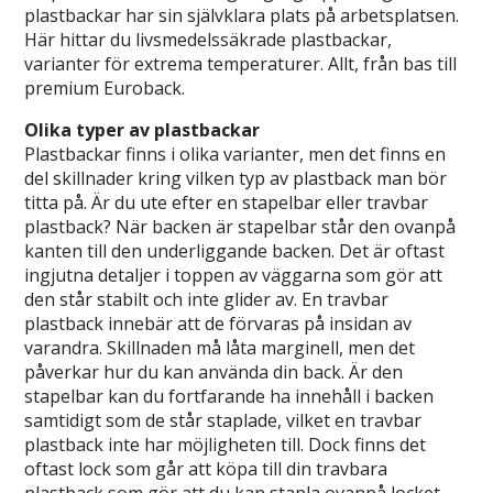
plastbackar har sin självklara plats på arbetsplatsen.
Här hittar du livsmedelssäkrade plastbackar,
varianter för extrema temperaturer. Allt, från bas till
premium Euroback.
Olika typer av plastbackar
Plastbackar finns i olika varianter, men det finns en
del skillnader kring vilken typ av plastback man bör
titta på. Är du ute efter en stapelbar eller travbar
plastback? När backen är stapelbar står den ovanpå
kanten till den underliggande backen. Det är oftast
ingjutna detaljer i toppen av väggarna som gör att
den står stabilt och inte glider av. En travbar
plastback innebär att de förvaras på insidan av
varandra. Skillnaden må låta marginell, men det
påverkar hur du kan använda din back. Är den
stapelbar kan du fortfarande ha innehåll i backen
samtidigt som de står staplade, vilket en travbar
plastback inte har möjligheten till. Dock finns det
oftast lock som går att köpa till din travbara