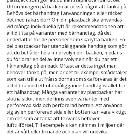
plastback som gör att du kan stapla ovanpå locket.
Utformningen på backen är också något att tänka på.
Behövs det bärhandtag i användningen eller räcker
det med raka sidor? Om din plastback ska användas
vid många individuella lyft är rekommendationen att
alltid titta på varianter med bärhandtag, då det
underlättar för de personer som ska lyfta backen. En
del plastbackar har utanpåliggande handtag som gör
att du behåller hela innervolymen i backen, medans
du förlorar en del av innervolymen när du har ett
hålhandtag på en back. Oftast är detta inget man
behöver tänka på, men är det till exempel smådetaljer
som kan trilla ut från sidorna som ska förvaras är det
alltid bra med ett utanpåliggande handtag istället för
ett hålhandtag. Många varianter av plastbackar har
slutna sidor, men de finns även varianter med
perforerad sida och perforerad botten. Att använda
sig av en perforerad sida eller botten kan vara viktigt
om det som är tänkt att förvaras behöver
lufttillförsel. Till exempelvis kan nämnas i miljöer där
det är vått eller liknande och man vill undvika