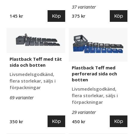
37 varianter
Köp
Köp
145 kr
375 kr
Plastback
Plastback
Teff
Teff
med
med
tät
perforerad
sida
sida
Plastback Teff med tät
och
och
sida och botten
Plastback Teff med
botten
botten
perforerad sida och
Livsmedelsgodkänd,
botten
flera storlekar, säljs i
förpackningar
Livsmedelsgodkänd,
flera storlekar, säljs i
69 varianter
förpackningar
29 varianter
Köp
Köp
350 kr
450 kr