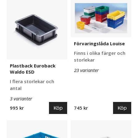
Plastback
Förvaringslåda
Euroback
Louise
Waldo
ESD
Förvaringslåda Louise
Finns i olika färger och
storlekar
Plastback Euroback
23 varianter
Waldo ESD
I flera storlekar och
antal
3 varianter
Köp
Köp
995 kr
745 kr
Klappbox
Plastback
Fonio
Cornelia