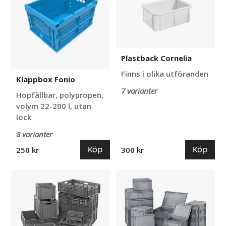
Plastback Cornelia
Finns i olika utföranden
Klappbox Fonio
7 varianter
Hopfällbar, polypropen,
volym 22-200 l, utan
lock
8 varianter
Köp
Köp
250 kr
300 kr
Euroback
Transportback
Harte
med
lock
Miko