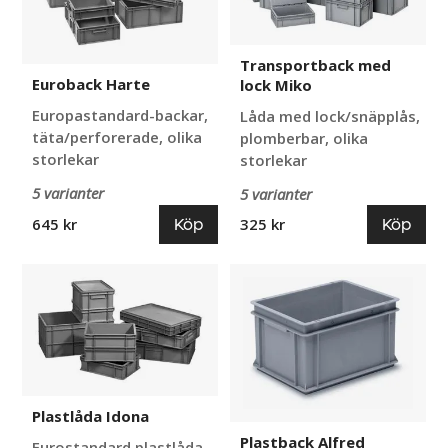
Transportback med
Euroback Harte
lock Miko
Europastandard-backar,
Låda med lock/snäpplås,
täta/perforerade, olika
plomberbar, olika
storlekar
storlekar
5 varianter
5 varianter
Köp
Köp
645 kr
325 kr
Plastlåda
Plastback
Idona
Alfred
Plastlåda Idona
Plastback Alfred
Eurostandard plastlåda,