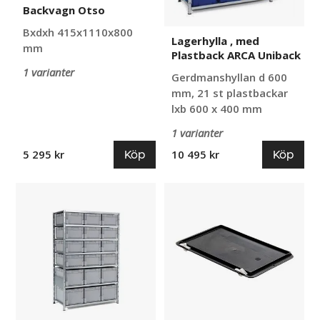
Backvagn Otso
Bxdxh 415x1110x800
Lagerhylla , med
mm
Plastback ARCA Uniback
1 varianter
Gerdmanshyllan d 600
mm, 21 st plastbackar
lxb 600 x 400 mm
1 varianter
Köp
Köp
5 295 kr
10 495 kr
Lagerhylla
Lock
med
till
Plastback
Plastback
Euroback
Euroback
Waldo
ESD