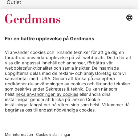
Outlet
Kampanjer
Inspireras
Kundcase
Magasin
Läsvärt
Kontakt
info@gerdmans.se
0433-740 80
Kundservice öppettider
Vardagar 07.30-17.00