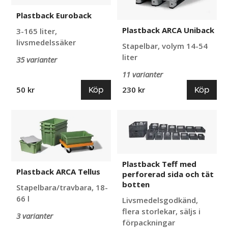
Plastback Euroback
Plastback ARCA Uniback
3-165 liter,
livsmedelssäker
Stapelbar, volym 14-54
liter
35 varianter
11 varianter
Köp
Köp
50 kr
230 kr
Plastback
Plastback
ARCA
Teff
Tellus
med
perforerad
sida
Plastback Teff med
och
Plastback ARCA Tellus
perforerad sida och tät
tät
botten
Stapelbara/travbara, 18-
botten
66 l
Livsmedelsgodkänd,
flera storlekar, säljs i
3 varianter
förpackningar