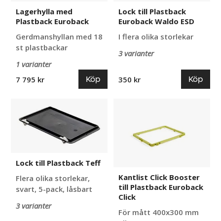
Lagerhylla med
Lock till Plastback
Plastback Euroback
Euroback Waldo ESD
Gerdmanshyllan med 18
I flera olika storlekar
st plastbackar
3 varianter
1 varianter
Köp
Köp
7 795 kr
350 kr
Lock
Kantlist
till
Click
Plastback
Booster
Teff
till
Plastback
Euroback
Lock till Plastback Teff
Click
Kantlist Click Booster
Flera olika storlekar,
till Plastback Euroback
svart, 5-pack, låsbart
Click
3 varianter
För mått 400x300 mm