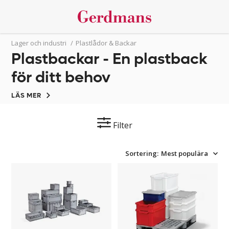
Lager och industri
/
Plastlådor & Backar
Plastbackar - En plastback
för ditt behov
LÄS MER
Filter
Sortering:
Mest populära
Plastback
Plastback
Euroback
ARCA
Uniback