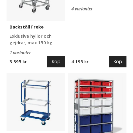
4 varianter
Backställ Freke
Exklusive hyllor och
gejdrar, max 150 kg
1 varianter
Köp
Köp
3 895 kr
4 195 kr
Backvagn
Lagerhylla
Otso
,
med
Plastback
ARCA
Uniback