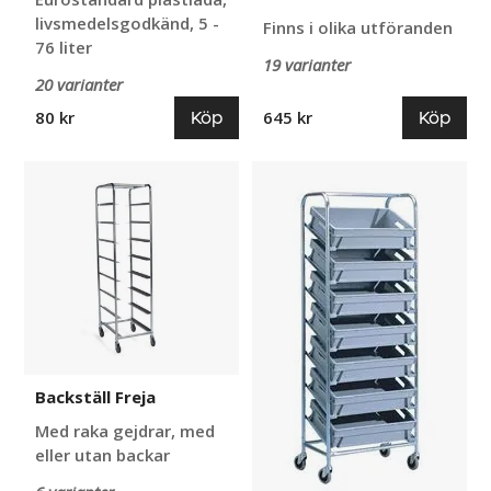
livsmedelsgodkänd, 5 -
Finns i olika utföranden
76 liter
19 varianter
20 varianter
Köp
Köp
80 kr
645 kr
Backställ
Backställ
Freja
Garm
Backställ Freja
Med raka gejdrar, med
eller utan backar