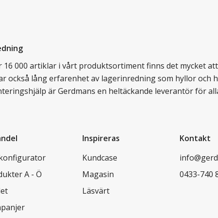
edning
16 000 artiklar i vårt produktsortiment finns det mycket att v
ar också lång erfarenhet av lagerinredning som hyllor och hy
nteringshjälp är Gerdmans en heltäckande leverantör för all
andel
Inspireras
Kontakt
lkonfigurator
Kundcase
info@gerd
dukter A - Ö
Magasin
0433-740 
let
Läsvärt
panjer