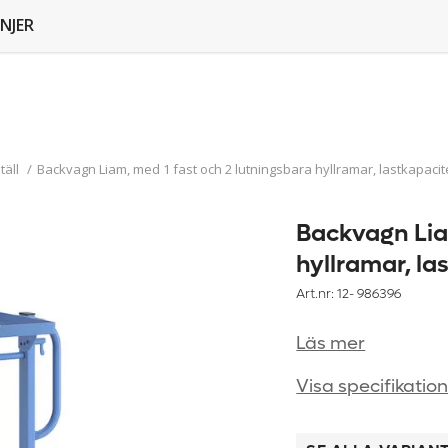
NJER
äll
/
Backvagn Liam, med 1 fast och 2 lutningsbara hyllramar, lastkapacit
Backvagn Lia
hyllramar, la
Art.nr: 12-
986396
Läs mer
Visa specifikatio