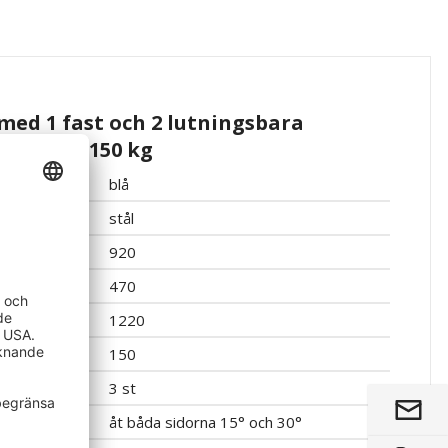
med 1 fast och 2 lutningsbara
apacitet 150 kg
blå
stål
920
470
1220
150
3 st
åt båda sidorna 15° och 30°