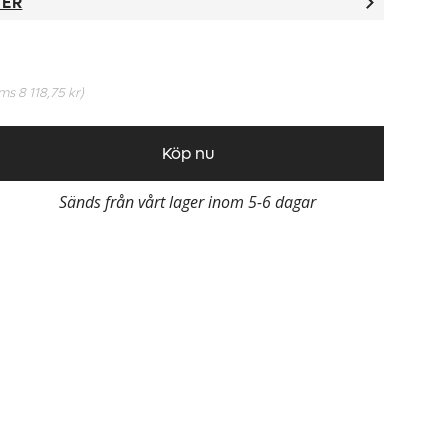
TER
oms
8 118,75 kr
)
Köp nu
Sänds från vårt lager inom 5-6 dagar