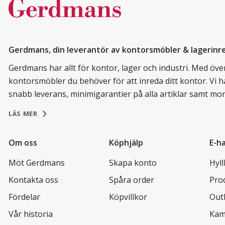
Gerdmans, din leverantör av kontorsmöbler & lagerinr
Gerdmans har allt för kontor, lager och industri. Med över 
kontorsmöbler du behöver för att inreda ditt kontor. Vi h
snabb leverans, minimigarantier på alla artiklar samt mo
LÄS MER
Om oss
Köphjälp
E-h
Möt Gerdmans
Skapa konto
Hyl
Kontakta oss
Spåra order
Pro
Fördelar
Köpvillkor
Out
Vår historia
Kam