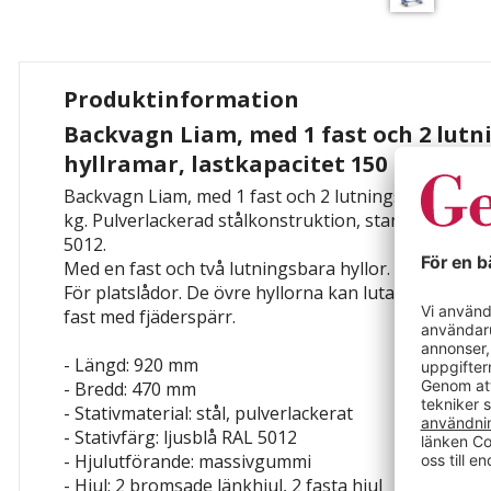
Produktinformation
Backvagn Liam, med 1 fast och 2 lut
hyllramar, lastkapacitet 150 kg
Backvagn Liam, med 1 fast och 2 lutningsbara hyllra
kg. Pulverlackerad stålkonstruktion, standardutföran
5012.
Med en fast och två lutningsbara hyllor.
För platslådor. De övre hyllorna kan lutas 15° och 30
fast med fjäderspärr.
- Längd: 920 mm
- Bredd: 470 mm
- Stativmaterial: stål, pulverlackerat
- Stativfärg: ljusblå RAL 5012
- Hjulutförande: massivgummi
- Hjul: 2 bromsade länkhjul, 2 fasta hjul