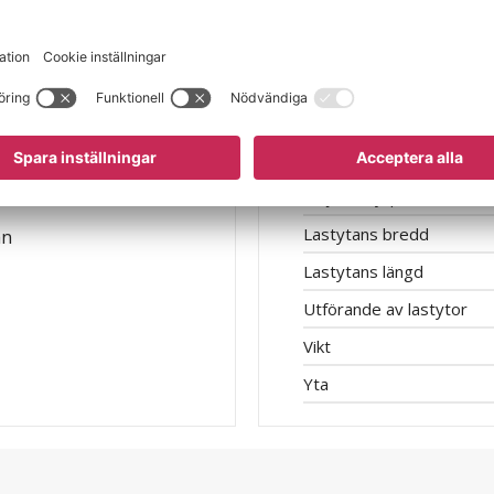
Färg
Hjul
Hjuldiameter
Hjullagring
Hjulmaterial
Höjd till hyllplan
Lastytans bredd
an
Lastytans längd
Utförande av lastytor
Vikt
Yta