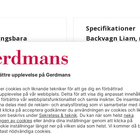
Specifikationer
ningsbara
Backvagn Liam, 
hyllramar, lastk
mar, lastkapacitet 150
Färg
de i ljusblått RAL
Material
Längd (mm)
° åt båda håll. Låses
Bredd (mm)
Höjd (mm)
Max belastning (kg)
Antal plan
Böjningsvinkel