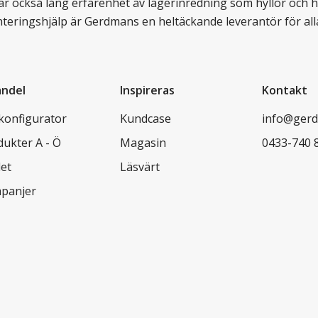
ar också lång erfarenhet av lagerinredning som hyllor och hy
nteringshjälp är Gerdmans en heltäckande leverantör för all
andel
Inspireras
Kontakt
lkonfigurator
Kundcase
info@gerd
dukter A - Ö
Magasin
0433-740 
let
Läsvärt
panjer