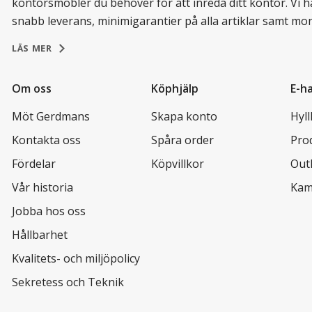
kontorsmöbler du behöver för att inreda ditt kontor. Vi h
snabb leverans, minimigarantier på alla artiklar samt mo
LÄS MER
Om oss
Köphjälp
E-h
Möt Gerdmans
Skapa konto
Hyl
Kontakta oss
Spåra order
Pro
Fördelar
Köpvillkor
Out
Vår historia
Kam
Jobba hos oss
Hållbarhet
Kvalitets- och miljöpolicy
Sekretess och Teknik