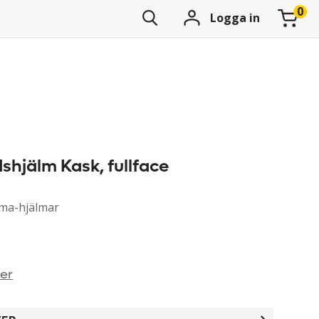
Logga in
ddshjälm Kask, fullface
lasma-hjälmar
ner