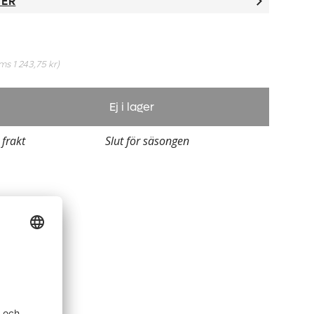
TER
oms
1 243,75 kr
)
Ej i lager
 frakt
Slut för säsongen