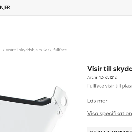
NJER
d
/
Visir till skyddshjälm Kask, fullface
Visir till sky
Art.nr: 12-
651212
Fullface visir till p
Läs mer
Visa specifikatio