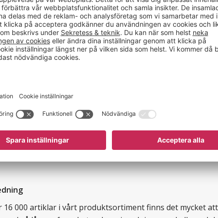
Specifikationer
Visir till skydds
l Plasma-hjälmar. Fästen
Färg
Material
edning
16 000 artiklar i vårt produktsortiment finns det mycket att v