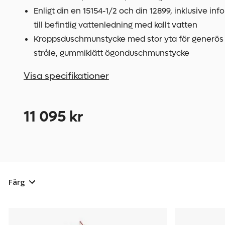
Enligt din en 15154-1/2 och din 12899, inklusive in
till befintlig vattenledning med kallt vatten
Kroppsduschmunstycke med stor yta för generös
stråle, gummiklätt ögonduschmunstycke
Visa specifikationer
11 095 kr
Färg
Nöddusch
177089
Nöddusch
177088
med
med