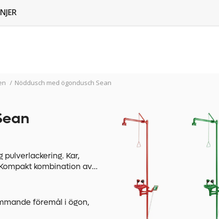
NJER
en
/
Nöddusch med ögondusch Sean
Sean
ulverlackering. Kar,
. Kompakt kombination av
reras med dragstag.
r pedal. Gummikåpor på
dor.
För stabil
ämmande föremål i ögon,