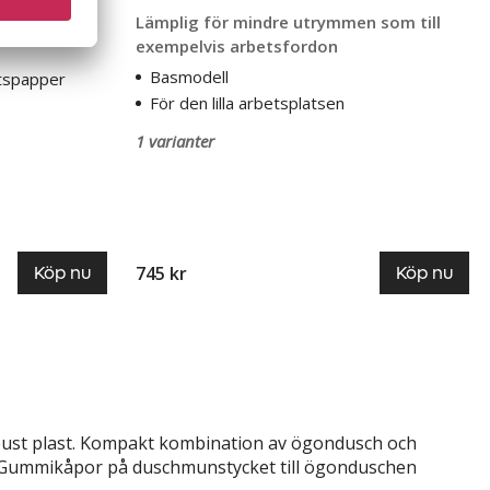
Lämplig för mindre utrymmen som till
exempelvis arbetsfordon
Basmodell
itspapper
För den lilla arbetsplatsen
1 varianter
745 kr
Köp nu
Köp nu
bust plast. Kompakt kombination av ögondusch och
 Gummikåpor på duschmunstycket till ögonduschen