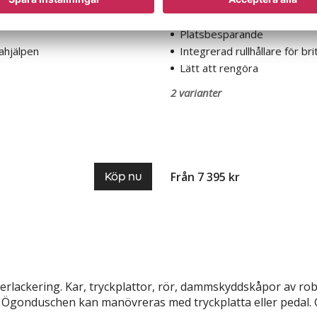
ten väska
Finns i olika utföranden
Platsbesparande
ahjälpen
Integrerad rullhållare för br
Lätt att rengöra
2 varianter
Från 7 395 kr
Köp nu
lackering. Kar, tryckplattor, rör, dammskyddskåpor av ro
Ögonduschen kan manövreras med tryckplatta eller pedal.