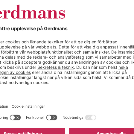
Brits
Isabell
pen Kit Cederroth
Brits Isabell