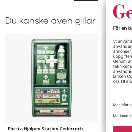
Du kanske även gillar
Första
Första
Hjälpen
Hjälpen
Station
Kit
Cederroth
Cederroth
Första Hjälpen Station Cederroth
Första Hjäl