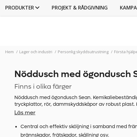
PRODUKTER
PROJEKT & RÅDGIVNING
KAMPA
Hem
/
Lager och industri
/
Personlig skyddsutrustning
/
Första hjälp
Nöddusch med ögondusch 
Finns i olika färger
Nöddusch med ögondusch Sean. Kemikaliebeständig p
tryckplattor, rör, dammskyddskåpor av robust plast
ögondusch och kroppsdusch. Kroppsduschen manöv
Läs mer
Ögonduschen kan manövreras med tryckplatta elle
duschmunstycket till ögonduschen skyddar mot ska
Central och effektiv sköljning i samband med fr
golvmontering.
brännskador, frätskador, skållning osv.