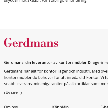
skyddar mot skador.
För stabil golvmontering.
Gerdmans, din leverantör av kontorsmöbler & lagerinr
Gerdmans har allt för kontor, lager och industri. Med över 
kontorsmöbler du behöver för att inreda ditt kontor. Vi h
snabb leverans, minimigarantier på alla artiklar samt mo
LÄS MER
Om oss
Köphjälp
E-h