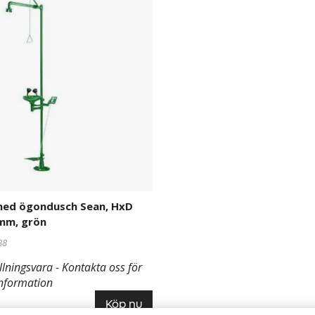
ed ögondusch Sean, HxD
 mm, grön
88
llningsvara - Kontakta oss för
nformation
Köp nu