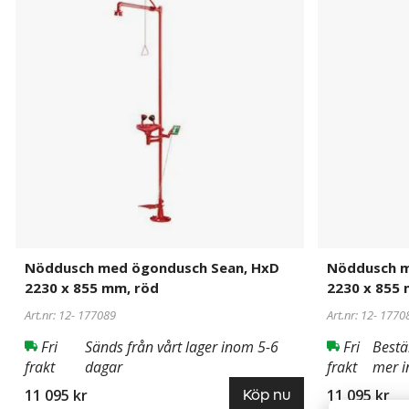
ögondusch
ögondusch
Sean,
Sean,
HxD
HxD
2230
2230
x
x
855
855
mm,
mm,
röd
grön
Nöddusch med ögondusch Sean, HxD
Nöddusch m
2230 x 855 mm, röd
2230 x 855
Art.nr: 12-
177089
Art.nr: 12-
1770
Fri
Sänds från vårt lager inom 5-6
Fri
Bestä
frakt
dagar
frakt
mer i
11 095 kr
11 095 kr
Köp nu