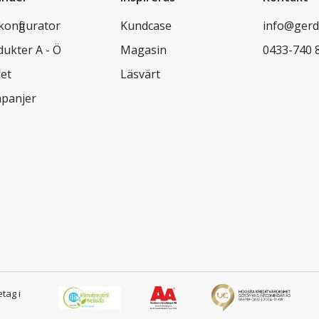
konfigurator
Kundcase
info@gerd
dukter A - Ö
Magasin
0433-740 
let
Läsvärt
panjer
etag i