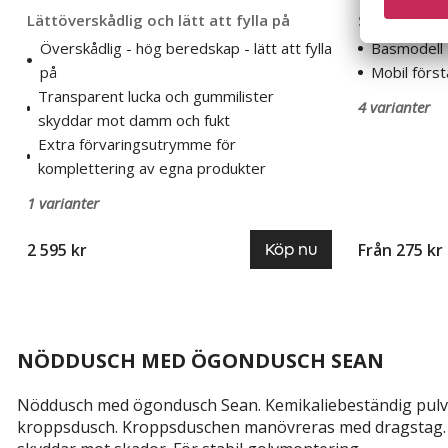
Lättöverskådlig och lätt att fylla på
Stor eller li
Överskådlig - hög beredskap - lätt att fylla
Basmodell
på
Mobil först
Transparent lucka och gummilister
4 varianter
skyddar mot damm och fukt
Extra förvaringsutrymme för
komplettering av egna produkter
1 varianter
2 595 kr
Från 275 kr
Köp nu
NÖDDUSCH MED ÖGONDUSCH SEAN
Nöddusch med ögondusch Sean. Kemikaliebeständig pulver
kroppsdusch. Kroppsduschen manövreras med dragstag. 