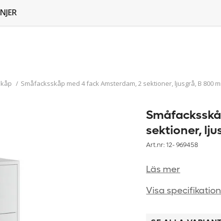
NJER
skåp
/
Småfacksskåp med 4 fack Amsterdam, 2 sektioner, ljusgrå, B 800 mm
Småfacksskå
sektioner, lj
Art.nr: 12-
969458
Läs mer
Visa specifikatio