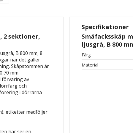
Specifikationer
 2 sektioner,
Småfacksskåp me
ljusgrå, B 800 mm
jusgrå, B 800 mm, 8
Färg
ygar när det gäller
Material
ndning. Skåpstommen är
d 0,70 mm
d förvaring av
 dörrfärg och
forering i dörrarna
), etiketter medföljer
en här serien.