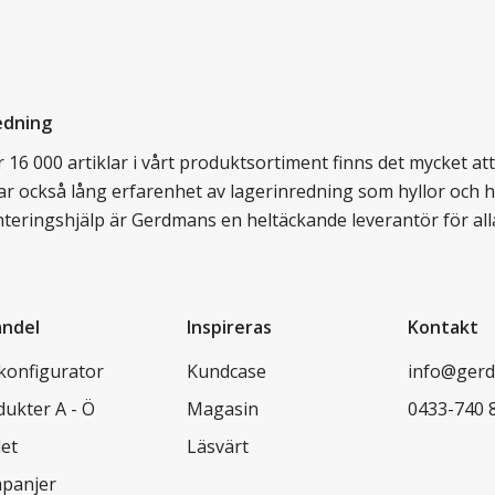
edning
16 000 artiklar i vårt produktsortiment finns det mycket att v
ar också lång erfarenhet av lagerinredning som hyllor och hy
nteringshjälp är Gerdmans en heltäckande leverantör för all
andel
Inspireras
Kontakt
lkonfigurator
Kundcase
info@gerd
dukter A - Ö
Magasin
0433-740 
let
Läsvärt
panjer