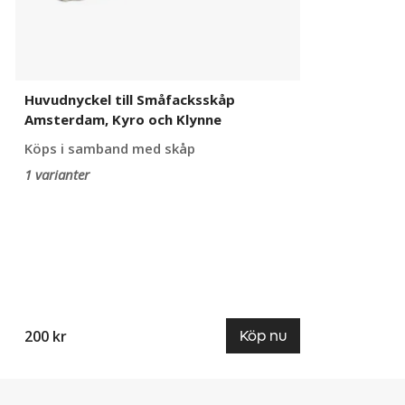
Huvudnyckel till Småfacksskåp
Amsterdam, Kyro och Klynne
Köps i samband med skåp
1 varianter
200 kr
Köp nu