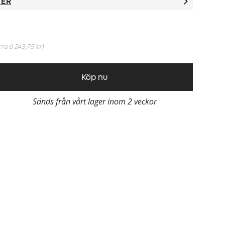
TER
oms
6 243,75 kr
)
Köp nu
Sänds från vårt lager inom 2 veckor