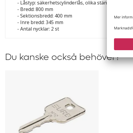
- Låstyp: säkerhetscylinderlås, olika stängande
- Bredd: 800 mm
- Sektionsbredd: 400 mm
- Inre bredd: 345 mm
- Antal nycklar: 2 st
Du kanske också behöver?
Huvudnyckel
till
Småfacksskåp
Amsterdam,
Kyro
och
Klynne