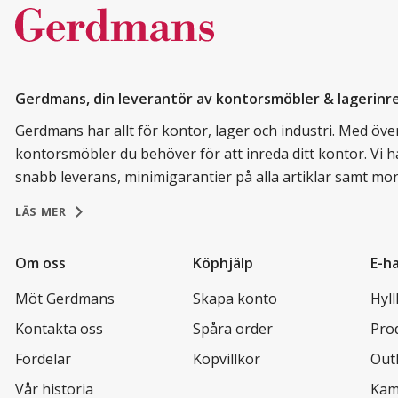
Gerdmans, din leverantör av kontorsmöbler & lagerinr
Gerdmans har allt för kontor, lager och industri. Med över 
kontorsmöbler du behöver för att inreda ditt kontor. Vi h
snabb leverans, minimigarantier på alla artiklar samt mo
LÄS MER
Om oss
Köphjälp
E-h
Möt Gerdmans
Skapa konto
Hyl
Kontakta oss
Spåra order
Pro
Fördelar
Köpvillkor
Out
Vår historia
Kam