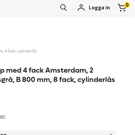
Logga in
, 8 fack, cylinderlås
p med 4 fack Amsterdam, 2
usgrå, B 800 mm, 8 fack, cylinderlås
ner