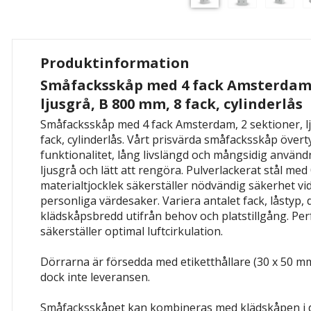
Produktinformation
Småfacksskåp med 4 fack Amsterdam,
ljusgrå, B 800 mm, 8 fack, cylinderlås
Småfacksskåp med 4 fack Amsterdam, 2 sektioner, l
fack, cylinderlås. Vårt prisvärda småfacksskåp övert
funktionalitet, lång livslängd och mångsidig anvä
ljusgrå och lätt att rengöra. Pulverlackerat stål me
materialtjocklek säkerställer nödvändig säkerhet vi
personliga värdesaker. Variera antalet fack, låstyp,
klädskåpsbredd utifrån behov och platstillgång. Per
säkerställer optimal luftcirkulation.
Dörrarna är försedda med etiketthållare (30 x 50 mm
dock inte leveransen.
Småfacksskåpet kan kombineras med klädskåpen i d