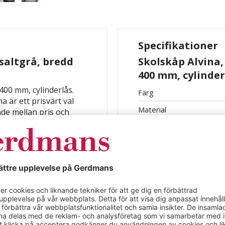
Specifikationer
asaltgrå, bredd
Skolskåp Alvina,
400 mm, cylinder
400 mm, cylinderlås.
Färg
a är ett prisvärt val
Material
nde mellan pris och
et, stabilitet och
a och erbjuder en
omklädningsrum eller
ingar eller i industri-
 anpassning av