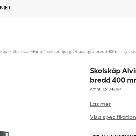
NJER
skåp
/
Skolskåp Alvina, 1 sektion, ljusgrå/basaltgrå, bredd 400 mm, cylind
Skolskåp Alvi
bredd 400 mm
Art.nr: 12-
842184
Läs mer
Visa specifikatio