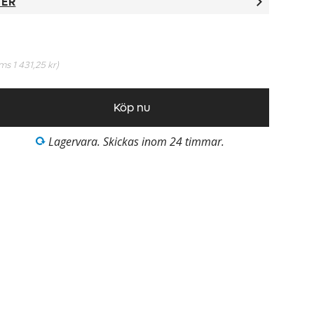
TER
oms
1 431,25 kr
)
Köp nu
Lagervara. Skickas inom 24 timmar.