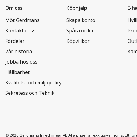
Om oss
Köphjälp
E-h
Möt Gerdmans
Skapa konto
Hyl
Kontakta oss
Spåra order
Pro
Fördelar
Köpvillkor
Out
Vår historia
Kam
Jobba hos oss
Hållbarhet
Kvalitets- och miljöpolicy
Sekretess och Teknik
© 2026 Gerdmans Inredningar AB Alla priser är exklusive moms.
Ett för