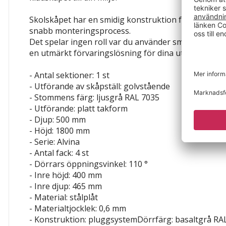
Skolskåpet har en smidig konstruktion för att säker
snabb monteringsprocess.
Det spelar ingen roll var du använder småfacksskåp
en utmärkt förvaringslösning för dina utrymmen.
- Antal sektioner: 1 st
- Utförande av skåpställ: golvstående
- Stommens färg: ljusgrå RAL 7035
- Utförande: platt takform
- Djup: 500 mm
- Höjd: 1800 mm
- Serie: Alvina
- Antal fack: 4 st
- Dörrars öppningsvinkel: 110 °
- Inre höjd: 400 mm
- Inre djup: 465 mm
- Material: stålplåt
- Materialtjocklek: 0,6 mm
- Konstruktion: pluggsystemDörrfärg: basaltgrå RA