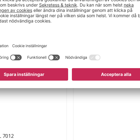
ställa en enkel och
et med 4 fack. Det är
L 7012