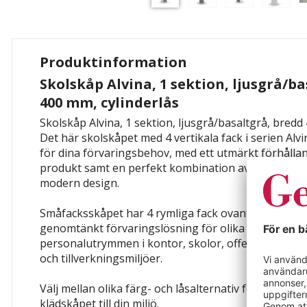
Produktinformation
Skolskåp Alvina, 1 sektion, ljusgrå/b
400 mm, cylinderlås
Skolskåp Alvina, 1 sektion, ljusgrå/basaltgrå, bredd 
Det här skolskåpet med 4 vertikala fack i serien Alvin
för dina förvaringsbehov, med ett utmärkt förhålla
produkt samt en perfekt kombination av funktionalit
modern design.
Småfacksskåpet har 4 rymliga fack ovanför varandr
genomtänkt förvaringslösning för olika föremål i 
personalutrymmen i kontor, skolor, offentliga inrättn
och tillverkningsmiljöer.
Välj mellan olika färg- och låsalternativ för perfekt
klädskåpet till din miljö.