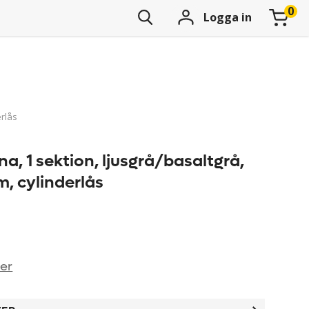
Logga in
erlås
na, 1 sektion, ljusgrå/basaltgrå,
, cylinderlås
ner