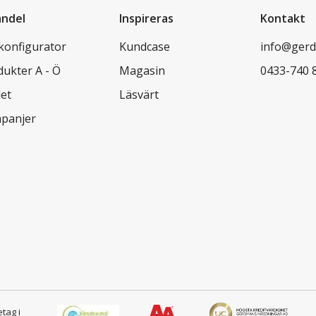
andel
Inspireras
Kontakt
lkonfigurator
Kundcase
info@gerd
dukter A - Ö
Magasin
0433-740 
let
Läsvärt
panjer
etag i