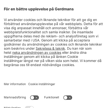
Magasin
Läsvärt
Kontakt
info@gerdmans.se
0433-740 80
Kundservice öppettider
Vardagar 07.30-17.00
© 2026 Gerdmans Inredningar AB Alla priser är exklusive moms.
Ett företag i Takkt-gruppen
Cookie inställningar