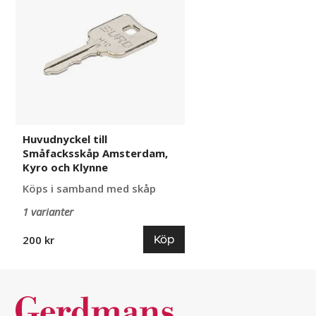
Småfacksskåp
Amsterdam,
Kyro
och
Klynne
Huvudnyckel till
Småfacksskåp Amsterdam,
Kyro och Klynne
Köps i samband med skåp
1 varianter
Köp
200 kr