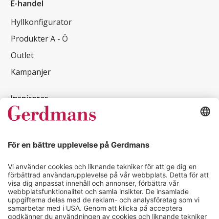
E-handel
Hyllkonfigurator
Produkter A - Ö
Outlet
Kampanjer
Inspireras
Kundcase
Magasin
Läsvärt
Kontakt
info@gerdmans.se
0433-740 80