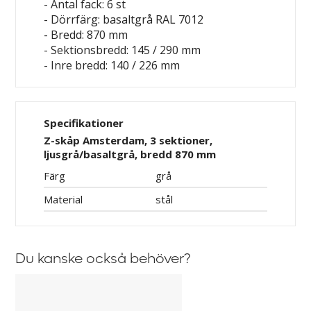
- Antal fack: 6 st
- Dörrfärg: basaltgrå RAL 7012
- Bredd: 870 mm
- Sektionsbredd: 145 / 290 mm
- Inre bredd: 140 / 226 mm
Specifikationer
Z-skåp Amsterdam, 3 sektioner,
ljusgrå/basaltgrå, bredd 870 mm
Färg
grå
Material
stål
Du kanske också behöver?
Huvudnyckel
till