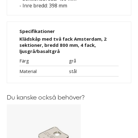
- Inre bredd: 398 mm
Specifikationer
Klädskåp med två fack Amsterdam, 2
sektioner, bredd 800 mm, 4 fack,
ljusgrå/basaltgrå
Färg
grå
Material
stål
Du kanske också behöver?
Huvudnyckel
till
Småfacksskåp
Amsterdam,
Kyro