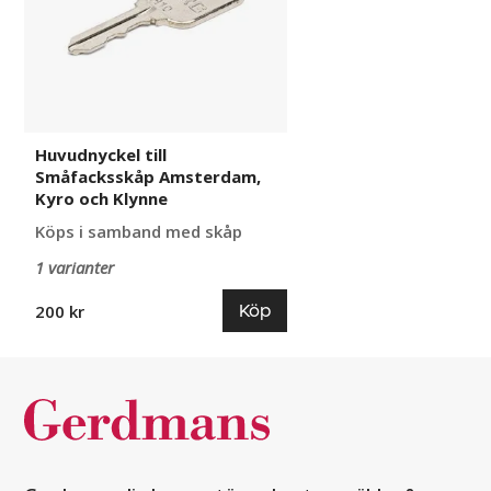
och
Klynne
Huvudnyckel till
Småfacksskåp Amsterdam,
Kyro och Klynne
Köps i samband med skåp
1 varianter
Köp
200 kr