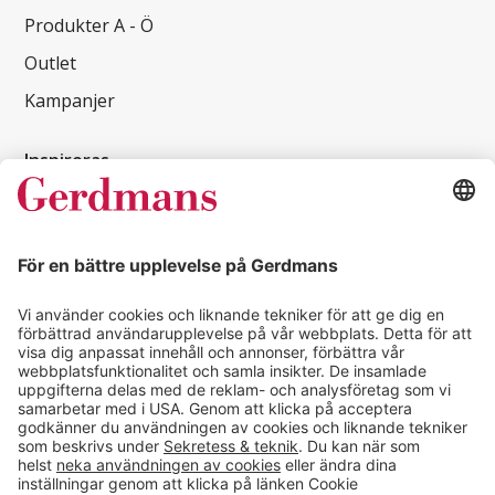
Produkter A - Ö
Outlet
Kampanjer
Inspireras
Kundcase
Magasin
Läsvärt
Kontakt
info@gerdmans.se
0433-740 80
Kundservice öppettider