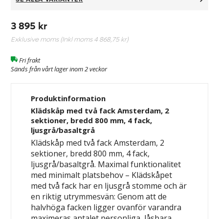
3 895 kr
Exklusive moms (Inkl moms
4 868,75 kr
)
Fri frakt
Sänds från vårt lager inom 2 veckor
Produktinformation
Klädskåp med två fack Amsterdam, 2
sektioner, bredd 800 mm, 4 fack,
ljusgrå/basaltgrå
Klädskåp med två fack Amsterdam, 2
sektioner, bredd 800 mm, 4 fack,
ljusgrå/basaltgrå.
Maximal funktionalitet
med minimalt platsbehov
– Klädskåpet
med två fack har en ljusgrå stomme och är
en riktig utrymmesvän: Genom att de
halvhöga facken ligger ovanför varandra
maximeras antalet personliga, låsbara