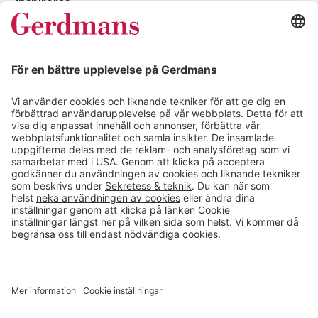
Inspireras
Kundcase
Magasin
Läsvärt
Kontakt
info@gerdmans.se
0433-740 80
Kundservice öppettider
Vardagar 07.30-17.00
© 2026 Gerdmans Inredningar AB Alla priser är exklusive moms.
Ett företag i Takkt-gruppen