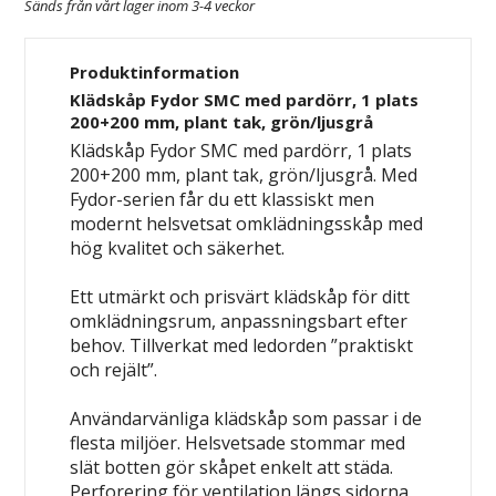
Sänds från vårt lager inom 3-4 veckor
Produktinformation
Klädskåp Fydor SMC med pardörr, 1 plats
200+200 mm, plant tak, grön/ljusgrå
Klädskåp Fydor SMC med pardörr, 1 plats
200+200 mm, plant tak, grön/ljusgrå. Med
Fydor-serien får du ett klassiskt men
modernt helsvetsat omklädningsskåp med
hög kvalitet och säkerhet.
Ett utmärkt och prisvärt klädskåp för ditt
omklädningsrum, anpassningsbart efter
behov. Tillverkat med ledorden ”praktiskt
och rejält”.
Användarvänliga klädskåp som passar i de
flesta miljöer. Helsvetsade stommar med
slät botten gör skåpet enkelt att städa.
Perforering för ventilation längs sidorna