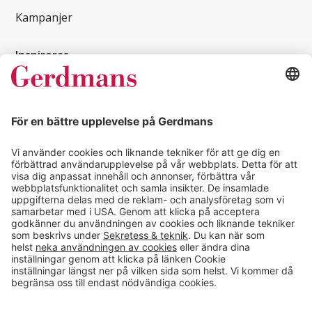
Kampanjer
Inspireras
Kundcase
Magasin
Läsvärt
Kontakt
info@gerdmans.se
0433-740 80
Kundservice öppettider
Vardagar 07.30-17.00