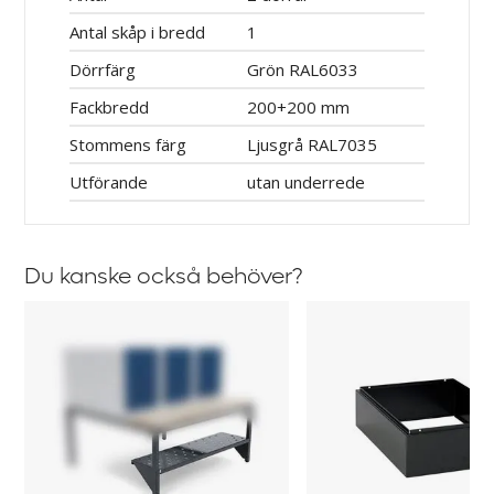
Antal skåp i bredd
1
Dörrfärg
Grön RAL6033
Fackbredd
200+200 mm
Stommens färg
Ljusgrå RAL7035
Utförande
utan underrede
Du kanske också behöver?
Skohylla
Sockel
Fydor
till
Klädskåp
Fydor