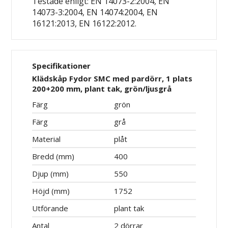
Testade enligt: EN 14073-2:2004, EN
14073-3:2004, EN 14074:2004, EN
16121:2013, EN 16122:2012.
Specifikationer
Klädskåp Fydor SMC med pardörr, 1 plats
200+200 mm, plant tak, grön/ljusgrå
Färg
grön
Färg
grå
Material
plåt
Bredd (mm)
400
Djup (mm)
550
Höjd (mm)
1752
Utförande
plant tak
Antal
2 dörrar