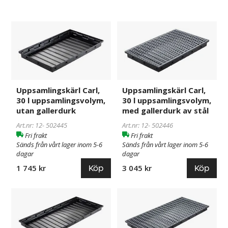
Uppsamlingskärl
502445
Uppsamlingskärl
502446
Carl,
Carl,
30
30
l
l
uppsamlingsvolym,
uppsamlingsvolym,
utan
med
Uppsamlingskärl Carl,
Uppsamlingskärl Carl,
gallerdurk
gallerdurk
30 l uppsamlingsvolym,
30 l uppsamlingsvolym,
av
utan gallerdurk
med gallerdurk av stål
stål
Art.nr: 12-
502445
Art.nr: 12-
502446
Fri frakt
Fri frakt
Sänds från vårt lager inom 5-6
Sänds från vårt lager inom 5-6
dagar
dagar
Köp
Köp
1 745 kr
3 045 kr
Uppsamlingskärl
983693
Uppsamlingskärl
983694
Carl,
Carl,
40
40
l
l