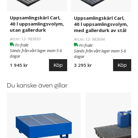
uppsamlingsvolym,
uppsamlingsvolym,
utan
med
Uppsamlingskärl Carl,
Uppsamlingskärl Carl,
gallerdurk
gallerdurk
40 l uppsamlingsvolym,
40 l uppsamlingsvolym,
av
utan gallerdurk
med gallerdurk av stål
stål
Art.nr: 12-
983693
Art.nr: 12-
983694
Fri frakt
Fri frakt
Sänds från vårt lager inom 5-6
Sänds från vårt lager inom 5-6
dagar
dagar
Köp
Köp
1 945 kr
3 295 kr
Du kanske även gillar
Fatpall
Spilltråg
med
gallerdurk