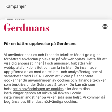
Kampanjer
Inspireras
Kundcase
Magasin
Läsvärt
Kontakt
info@gerdmans.se
0433-740 80
Kundservice öppettider
Vardagar 07.30-17.00