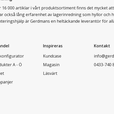
16 000 artiklar i vårt produktsortiment finns det mycket att v
ar också lång erfarenhet av lagerinredning som hyllor och hy
nteringshjälp är Gerdmans en heltäckande leverantör för all
andel
Inspireras
Kontakt
lkonfigurator
Kundcase
info@gerd
dukter A - Ö
Magasin
0433-740 
let
Läsvärt
panjer