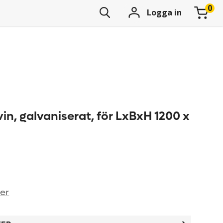
Logga in
m
vin, galvaniserat, för LxBxH 1200 x
ner