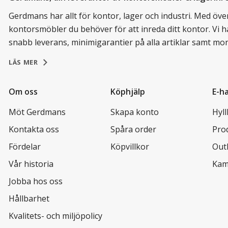
Gerdmans har allt för kontor, lager och industri. Med över 
kontorsmöbler du behöver för att inreda ditt kontor. Vi h
snabb leverans, minimigarantier på alla artiklar samt mo
LÄS MER
Om oss
Köphjälp
E-h
Möt Gerdmans
Skapa konto
Hyl
Kontakta oss
Spåra order
Pro
Fördelar
Köpvillkor
Out
Vår historia
Kam
Jobba hos oss
Hållbarhet
Kvalitets- och miljöpolicy