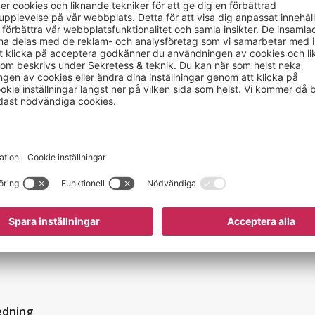
Material
Längd (mm)
Bredd (mm)
Höjd (mm)
Bredd
Djup
Höjd
Längd
edning