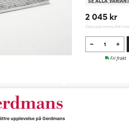
SE ALLA VARIAN
2 045 kr
Exklusive moms (Inkl m
Fri frakt
Specifikationer
BxH 1200 x 600 x
Gallerdurk Elvin,
30 mm
 x 30 mm.
Färg