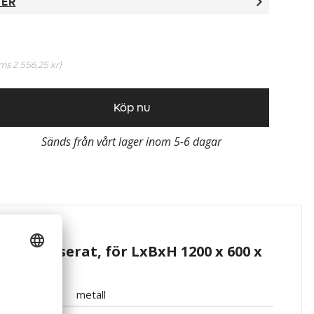
TER
oms
2 556,25 kr
)
Köp nu
Sänds från vårt lager inom 5-6 dagar
 galvaniserat, för LxBxH 1200 x 600 x
metall