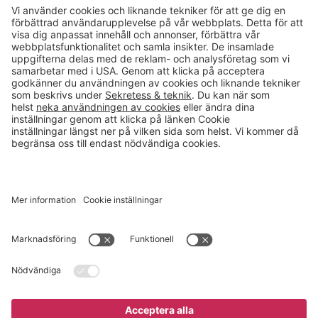
Kontakt
info@gerdmans.se
0433-740 80
Kundservice öppettider
Vardagar 07.30-17.00
© 2026 Gerdmans Inredningar AB Alla priser är exklusive moms.
Ett företag i Takkt-gruppen
Cookie inställningar
Köp nu
3 945 kr