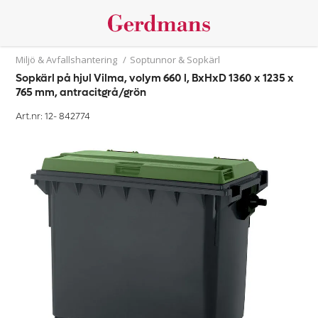
Miljö & Avfallshantering
/
Soptunnor & Sopkärl
Sopkärl på hjul Vilma, volym 660 l, BxHxD 1360 x 1235 x
765 mm, antracitgrå/grön
Art.nr: 12-
842774