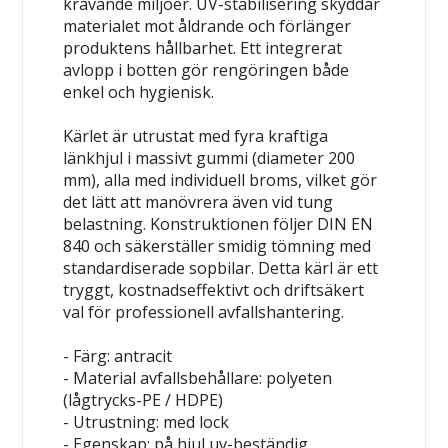
krävande miljöer. UV-stabilisering skyddar
materialet mot åldrande och förlänger
produktens hållbarhet. Ett integrerat
avlopp i botten gör rengöringen både
enkel och hygienisk.
Kärlet är utrustat med fyra kraftiga
länkhjul i massivt gummi (diameter 200
mm), alla med individuell broms, vilket gör
det lätt att manövrera även vid tung
belastning. Konstruktionen följer DIN EN
840 och säkerställer smidig tömning med
standardiserade sopbilar. Detta kärl är ett
tryggt, kostnadseffektivt och driftsäkert
val för professionell avfallshantering.
- Färg: antracit
- Material avfallsbehållare: polyeten
(lågtrycks-PE / HDPE)
- Utrustning: med lock
- Egenskap: på hjul
uv-beständig