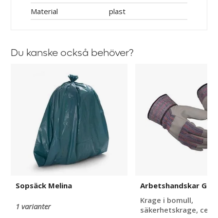
Material
plast
Du kanske också behöver?
Sopsäck
Arbetshandskar
Melina
Guide
503
Sopsäck Melina
Arbetshandskar Guid
Krage i bomull,
1 varianter
säkerhetskrage, ce-k