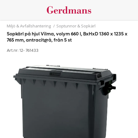
Miljö & Avfallshantering
/
Soptunnor & Sopkärl
Sopkärl på hjul Vilma, volym 660 l, BxHxD 1360 x 1235 x
765 mm, antracitgrå, från 5 st
Art.nr: 12-
761433