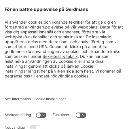
Magasin
Läsvärt
Kontakt
info@gerdmans.se
0433-740 80
Kundservice öppettider
Vardagar 07.30-17.00
© 2026 Gerdmans Inredningar AB Alla priser är exklusive moms.
Ett företag i Takkt-gruppen
Cookie inställningar