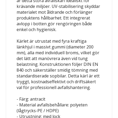
är detta stora avfallskärl idealiskt för
krävande miljöer. UV-stabilisering skyddar
materialet mot åldrande och förlänger
produktens hållbarhet. Ett integrerat
avlopp i botten gör rengöringen både
enkel och hygienisk.
Kärlet är utrustat med fyra kraftiga
länkhjul i massivt gummi (diameter 200
mm), alla med individuell broms, vilket gör
det lätt att manövrera även vid tung
belastning. Konstruktionen följer DIN EN
840 och säkerställer smidig tömning med
standardiserade sopbilar. Detta kärl är ett
tryggt, kostnadseffektivt och driftsäkert
val för professionell avfallshantering.
- Färg: antracit
- Material avfallsbehållare: polyeten
(lågtrycks-PE / HDPE)
- Utrustning: med lock