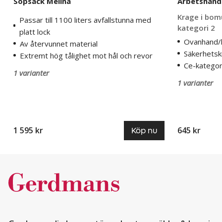
Sopsäck Melina
Arbetshand
Krage i bomu
Passar till 1100 liters avfallstunna med
kategori 2
platt lock
Ovanhand/k
Av återvunnet material
Säkerhets
Extremt hög tålighet mot hål och revor
Ce-kategor
1 varianter
1 varianter
1 595 kr
645 kr
Köp nu