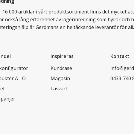
edning
16 000 artiklar i vårt produktsortiment finns det mycket att v
ar också lång erfarenhet av lagerinredning som hyllor och hy
nteringshjälp är Gerdmans en heltäckande leverantör för all
andel
Inspireras
Kontakt
lkonfigurator
Kundcase
info@gerd
dukter A - Ö
Magasin
0433-740 
let
Läsvärt
panjer