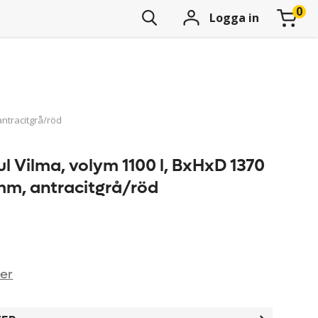
Logga in
antracitgrå/röd
ul Vilma, volym 1100 l, BxHxD 1370
 mm, antracitgrå/röd
ner