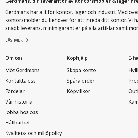
Gerdmans, din leverantör av kontorsmöbler & lagerinr
Gerdmans har allt för kontor, lager och industri. Med över 
kontorsmöbler du behöver för att inreda ditt kontor. Vi h
snabb leverans, minimigarantier på alla artiklar samt mo
LÄS MER
Om oss
Köphjälp
E-h
Möt Gerdmans
Skapa konto
Hyl
Kontakta oss
Spåra order
Pro
Fördelar
Köpvillkor
Out
Vår historia
Kam
Jobba hos oss
Hållbarhet
Kvalitets- och miljöpolicy