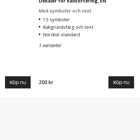
Dekaler för källsortering, EN
Med symboler och text
15 symboler
Bakgrundsfärg och text
Nordisk standard
1 varianter
200 kr
Köp nu
Köp nu