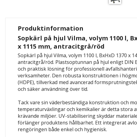
Produktinformation
Sopkärl på hjul Vilma, volym 1100 l, B
x 1115 mm, antracitgrå/röd
Sopkärl på hjul Vilma, volym 1100 l, BxHxD 1370 x 1
antracitgrå/röd. Plastsoptunnan på hjul enligt DIN E
och praktisk lösning för professionell avfallshante
verksamheter. Den robusta konstruktionen i högmo
(HDPE), tillverkad med avancerad formsprutningstek
och säker användning över tid.
Tack vare sin väderbeständiga konstruktion och mo
temperaturväxlingar och kemikalier är detta stora avf
krävande miljöer. UV-stabilisering skyddar material
förlänger produktens hållbarhet. Ett integrerat avl
rengöringen både enkel och hygienisk.