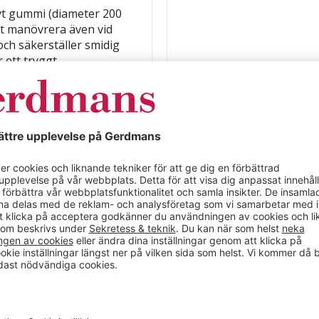
ivt gummi (diameter 200
att manövrera även vid
ch säkerställer smidig
 ett tryggt,
ll avfallshantering.
 HDPE)