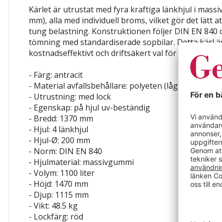
Kärlet är utrustat med fyra kraftiga länkhjul i mass
mm), alla med individuell broms, vilket gör det lätt 
tung belastning. Konstruktionen följer DIN EN 840 o
tömning med standardiserade sopbilar. Detta kärl är
kostnadseffektivt och driftsäkert val för professione
- Färg: antracit
- Material avfallsbehållare: polyeten (lågtrycks-PE /
- Utrustning: med lock
- Egenskap: på hjul
uv-beständig
- Bredd: 1370 mm
- Hjul: 4 länkhjul
- Hjul-Ø: 200 mm
- Norm: DIN EN 840
- Hjulmaterial: massivgummi
- Volym: 1100 liter
- Höjd: 1470 mm
- Djup: 1115 mm
- Vikt: 48.5 kg
- Lockfärg: röd