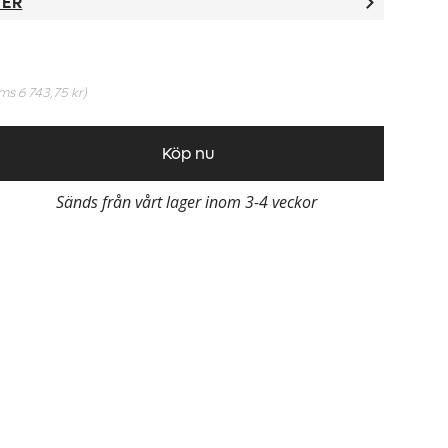
TER
oms
6 743,75 kr
)
Köp nu
Sänds från vårt lager inom 3-4 veckor