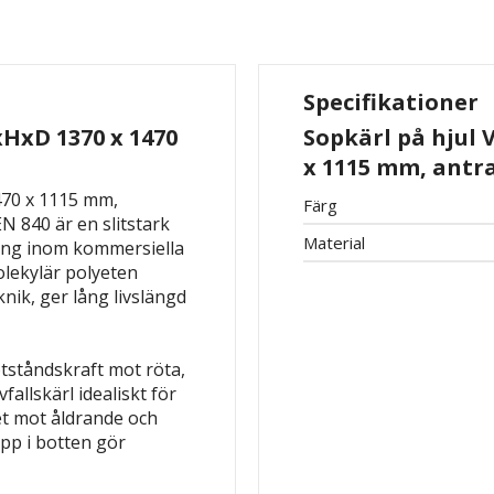
Specifikationer
xHxD 1370 x 1470
Sopkärl på hjul 
x 1115 mm, antr
470 x 1115 mm,
Färg
N 840 är en slitstark
Material
ring inom kommersiella
lekylär polyeten
nik, ger lång livslängd
tståndskraft mot röta,
allskärl idealiskt för
et mot åldrande och
opp i botten gör