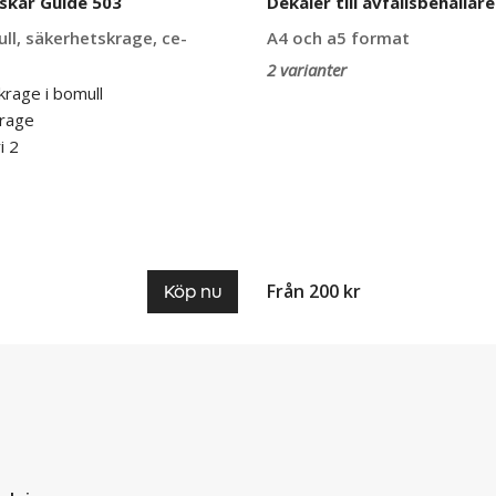
skar Guide 503
Dekaler till avfallsbehållare
ll, säkerhetskrage, ce-
A4 och a5 format
2 varianter
rage i bomull
krage
i 2
Från 200 kr
Köp nu