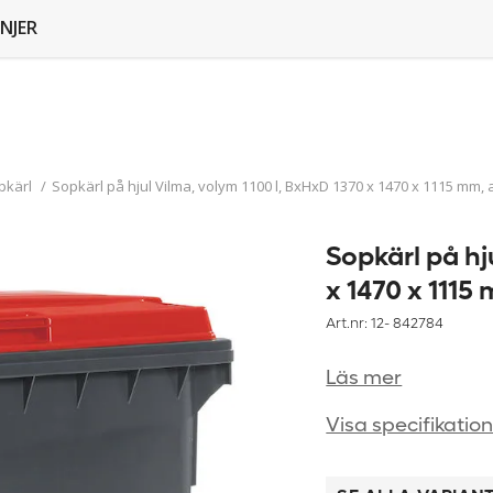
NJER
pkärl
/
Sopkärl på hjul Vilma, volym 1100 l, BxHxD 1370 x 1470 x 1115 mm, 
Sopkärl på hj
x 1470 x 1115
Art.nr: 12-
842784
Läs mer
Visa specifikatio