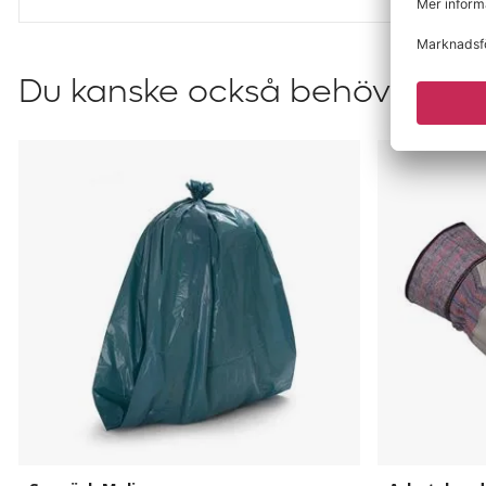
Du kanske också behöver?
Sopsäck
Arbetshand
Melina
Guide
503