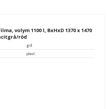
Vilma, volym 1100 l, BxHxD 1370 x 1470
acitgrå/röd
grå
plast