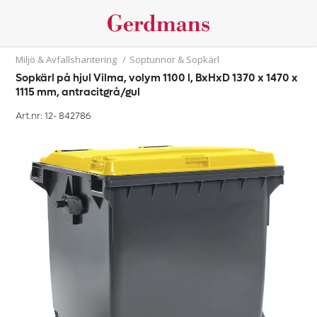
Miljö & Avfallshantering
/
Soptunnor & Sopkärl
Sopkärl på hjul Vilma, volym 1100 l, BxHxD 1370 x 1470 x
1115 mm, antracitgrå/gul
Art.nr: 12-
842786