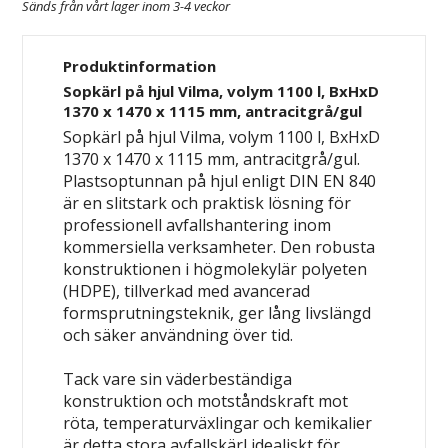
Sänds från vårt lager inom 3-4 veckor
Produktinformation
Sopkärl på hjul Vilma, volym 1100 l, BxHxD
1370 x 1470 x 1115 mm, antracitgrå/gul
Sopkärl på hjul Vilma, volym 1100 l, BxHxD
1370 x 1470 x 1115 mm, antracitgrå/gul.
Plastsoptunnan på hjul enligt DIN EN 840
är en slitstark och praktisk lösning för
professionell avfallshantering inom
kommersiella verksamheter. Den robusta
konstruktionen i högmolekylär polyeten
(HDPE), tillverkad med avancerad
formsprutningsteknik, ger lång livslängd
och säker användning över tid.
Tack vare sin väderbeständiga
konstruktion och motståndskraft mot
röta, temperaturväxlingar och kemikalier
är detta stora avfallskärl idealiskt för