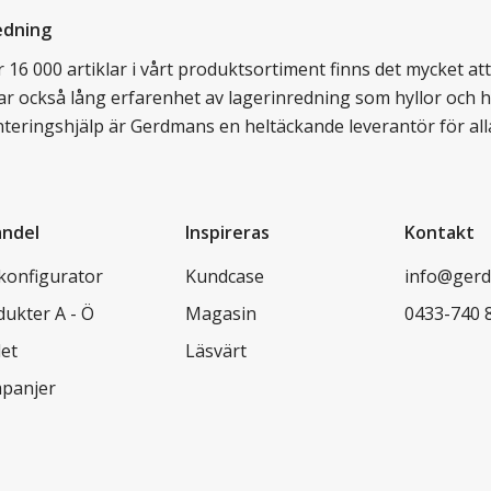
edning
16 000 artiklar i vårt produktsortiment finns det mycket att v
ar också lång erfarenhet av lagerinredning som hyllor och hy
nteringshjälp är Gerdmans en heltäckande leverantör för all
andel
Inspireras
Kontakt
lkonfigurator
Kundcase
info@gerd
dukter A - Ö
Magasin
0433-740 
let
Läsvärt
panjer