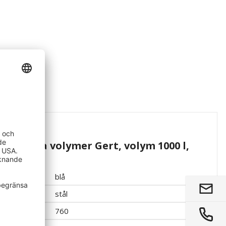
för stora volymer Gert, volym 1000 l,
blå
stål
760