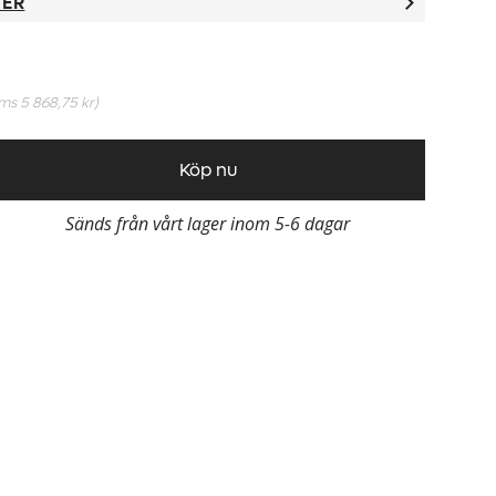
TER
oms
5 868,75 kr
)
Köp nu
Sänds från vårt lager inom 5-6 dagar