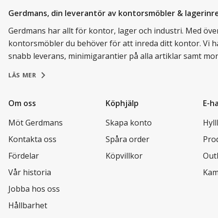
Gerdmans, din leverantör av kontorsmöbler & lagerinr
Gerdmans har allt för kontor, lager och industri. Med över 
kontorsmöbler du behöver för att inreda ditt kontor. Vi h
snabb leverans, minimigarantier på alla artiklar samt mo
LÄS MER
Om oss
Köphjälp
E-h
Möt Gerdmans
Skapa konto
Hyl
Kontakta oss
Spåra order
Pro
Fördelar
Köpvillkor
Out
Vår historia
Kam
Jobba hos oss
Hållbarhet