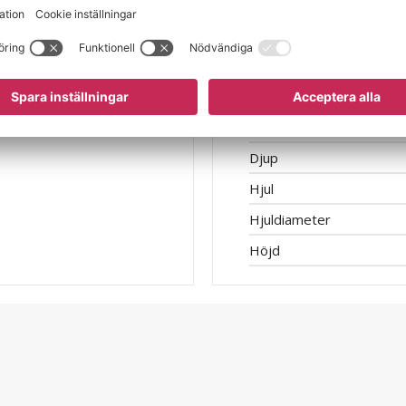
Djup (mm)
Höjd (mm)
Volym
Egenskap
Bredd
Djup
Hjul
Hjuldiameter
Höjd