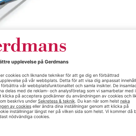
Specifikationer
t, volym 1000 l,
Sopsäckshållare 
mobil, ljusblå
, mobil, ljusblå. Denna
Färg
 lättare
Material
ätta, robusta och
erlackerad i ljusblått
Bredd (mm)
itet.