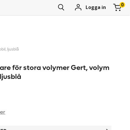
Logga in
il, ljusblå
are för stora volymer Gert, volym
 ljusblå
ner