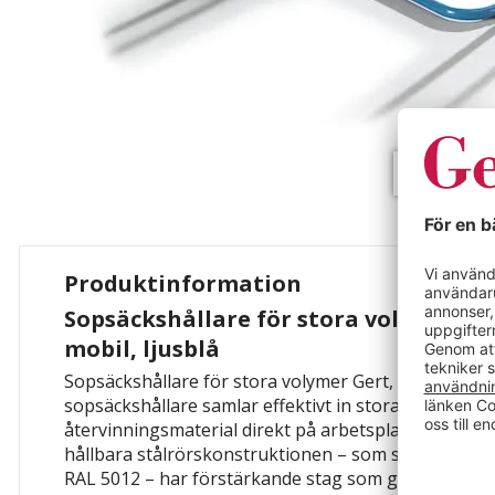
Produktinformation
Sopsäckshållare för stora volymer Ger
mobil, ljusblå
Sopsäckshållare för stora volymer Gert, volym 1000 l
sopsäckshållare samlar effektivt in stora volymer av
återvinningsmaterial direkt på arbetsplatsen. Den l
hållbara stålrörskonstruktionen – som standard pulv
RAL 5012 – har förstärkande stag som ger hög stabil