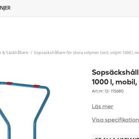
NJER
 & Säckhållare
/
Sopsäckshållare för stora volymer Gert, volym 1000 l, mob
Sopsäckshåll
1000 l, mobil,
Art.nr: 12-
115680
Läs mer
Visa specifikatio