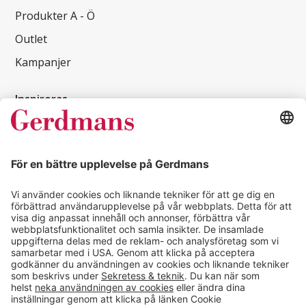
Produkter A - Ö
Outlet
Kampanjer
Inspireras
Kundcase
Magasin
Läsvärt
Kontakt
info@gerdmans.se
0433-740 80
Kundservice öppettider