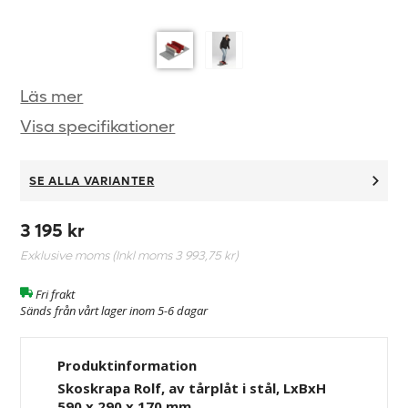
Läs mer
Visa specifikationer
SE ALLA VARIANTER
3 195 kr
Exklusive moms (Inkl moms
3 993,75 kr
)
Fri frakt
Sänds från vårt lager inom 5-6 dagar
Produktinformation
Skoskrapa Rolf, av tårplåt i stål, LxBxH
590 x 290 x 170 mm