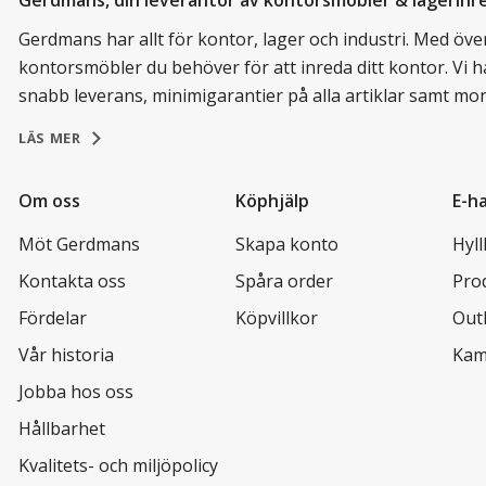
Gerdmans, din leverantör av kontorsmöbler & lagerinr
Gerdmans har allt för kontor, lager och industri. Med över 
kontorsmöbler du behöver för att inreda ditt kontor. Vi h
snabb leverans, minimigarantier på alla artiklar samt mo
LÄS MER
Om oss
Köphjälp
E-h
Möt Gerdmans
Skapa konto
Hyl
Kontakta oss
Spåra order
Pro
Fördelar
Köpvillkor
Out
Vår historia
Kam
Jobba hos oss
Hållbarhet
Kvalitets- och miljöpolicy