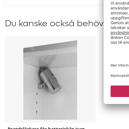
Du kanske också behöver?
Brandsläckare
för
batteriskåp
Ivan
Brandsläckare för batteriskåp Ivan