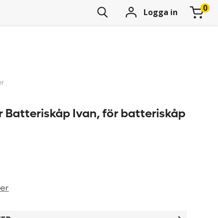
Logga in
er
 Batteriskåp Ivan, för batteriskåp
ner