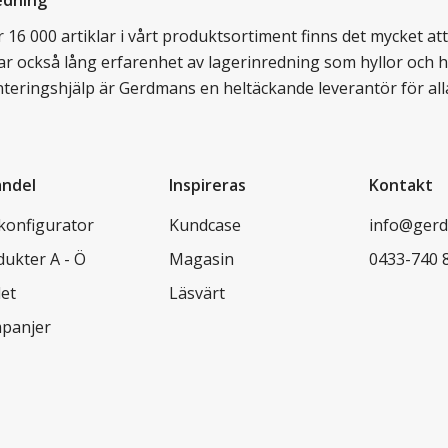
edning
16 000 artiklar i vårt produktsortiment finns det mycket att v
ar också lång erfarenhet av lagerinredning som hyllor och hy
nteringshjälp är Gerdmans en heltäckande leverantör för all
andel
Inspireras
Kontakt
lkonfigurator
Kundcase
info@gerd
dukter A - Ö
Magasin
0433-740 
let
Läsvärt
panjer