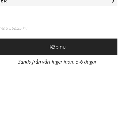
TER
oms
3 556,25 kr
)
Köp nu
Sänds från vårt lager inom 5-6 dagar