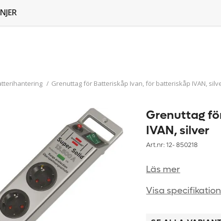
NJER
atterihantering
/
Grenuttag för Batteriskåp Ivan, för batteriskåp IVAN, silv
Grenuttag för
IVAN, silver
Art.nr: 12-
850218
Läs mer
Visa specifikatio