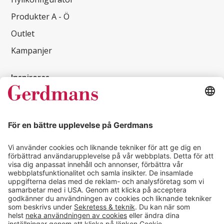
Produkter A - Ö
Outlet
Kampanjer
Inspireras
Kundcase
Magasin
Läsvärt
Kontakt
info@gerdmans.se
0433-740 80
Kundservice öppettider