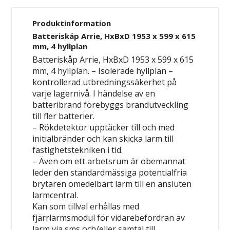
Produktinformation
Batteriskåp Arrie, HxBxD 1953 x 599 x 615
mm, 4 hyllplan
Batteriskåp Arrie, HxBxD 1953 x 599 x 615
mm, 4 hyllplan. – Isolerade hyllplan –
kontrollerad utbredningssäkerhet på
varje lagernivå. I händelse av en
batteribrand förebyggs brandutveckling
till fler batterier.
– Rökdetektor upptäcker till och med
initialbränder och kan skicka larm till
fastighetstekniken i tid.
– Även om ett arbetsrum är obemannat
leder den standardmässiga potentialfria
brytaren omedelbart larm till en ansluten
larmcentral.
Kan som tillval erhållas med
fjärrlarmsmodul för vidarebefordran av
larm via sms och/eller samtal till