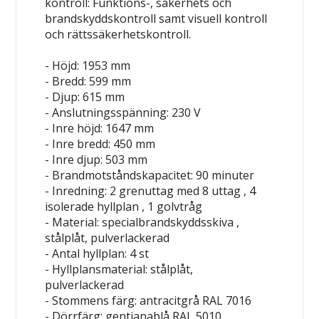
kontroll: Funktions-, säkerhets och
brandskyddskontroll samt visuell kontroll
och rättssäkerhetskontroll.
- Höjd: 1953 mm
- Bredd: 599 mm
- Djup: 615 mm
- Anslutningsspänning: 230 V
- Inre höjd: 1647 mm
- Inre bredd: 450 mm
- Inre djup: 503 mm
- Brandmotståndskapacitet: 90 minuter
- Inredning: 2 grenuttag med 8 uttag , 4
isolerade hyllplan , 1 golvtråg
- Material: specialbrandskyddsskiva ,
stålplåt, pulverlackerad
- Antal hyllplan: 4 st
- Hyllplansmaterial: stålplåt,
pulverlackerad
- Stommens färg: antracitgrå RAL 7016
- Dörrfärg: gentianablå RAL 5010