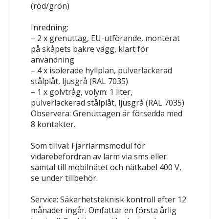
(röd/grön)
Inredning:
– 2 x grenuttag, EU-utförande, monterat
på skåpets bakre vägg, klart för
användning
– 4 x isolerade hyllplan, pulverlackerad
stålplåt, ljusgrå (RAL 7035)
– 1 x golvtråg, volym: 1 liter,
pulverlackerad stålplåt, ljusgrå (RAL 7035)
Observera: Grenuttagen är försedda med
8 kontakter.
Som tillval:
Fjärrlarmsmodul för
vidarebefordran av larm via sms eller
samtal till mobilnätet och nätkabel 400 V,
se under tillbehör.
Service:
Säkerhetsteknisk kontroll
efter 12
månader ingår.
Omfattar en första årlig