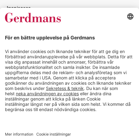
Inspireras
Kundcase
Magasin
Läsvärt
Kontakt
info@gerdmans.se
0433-740 80
Kundservice öppettider
Vardagar 07.30-17.00
© 2026 Gerdmans Inredningar AB Alla priser är exklusive moms.