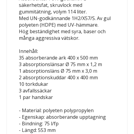
säkerhetsfat
, skruvlock med
gummitätning, volym 114 liter.
Med UN-godkännande 1H2/X57/S. Av gul
polyeten (HDPE) med UV-hämmare.
Hög beständighet med syra, baser och
många aggressiva vätskor.
Innehåll:
35 absorberande ark 400 x 500 mm
3 absorptionslänsar Ø 75 mm x 1,2 m
1 absorptionsläns Ø 75 mm x 3,0 m
2 absorptionskuddar 400 x 400 mm
10 torkdukar
3 avfallssäckar
1 par handskar
- Material: polyeten
polypropylen
- Egenskap: absorberande
upptagning
- Bindning: 75 l/fp
- Längd: 553 mm