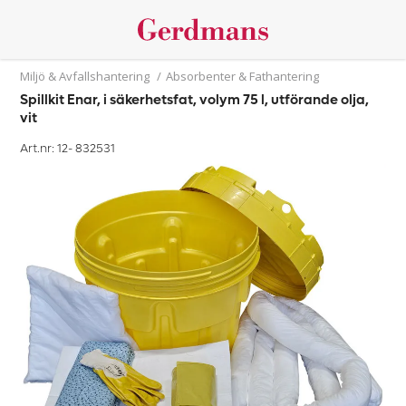
Miljö & Avfallshantering
/
Absorbenter & Fathantering
Spillkit Enar, i säkerhetsfat, volym 75 l, utförande olja,
vit
Art.nr: 12-
832531