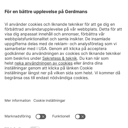
Magasin
Läsvärt
Kontakt
info@gerdmans.se
0433-740 80
Kundservice öppettider
Vardagar 07.30-17.00
© 2026 Gerdmans Inredningar AB Alla priser är exklusive moms.
Ett företag i Takkt-gruppen
Cookie inställningar