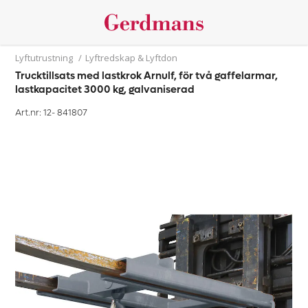
Lyftutrustning
/
Lyftredskap & Lyftdon
Trucktillsats med lastkrok Arnulf, för två gaffelarmar,
lastkapacitet 3000 kg, galvaniserad
Art.nr: 12-
841807