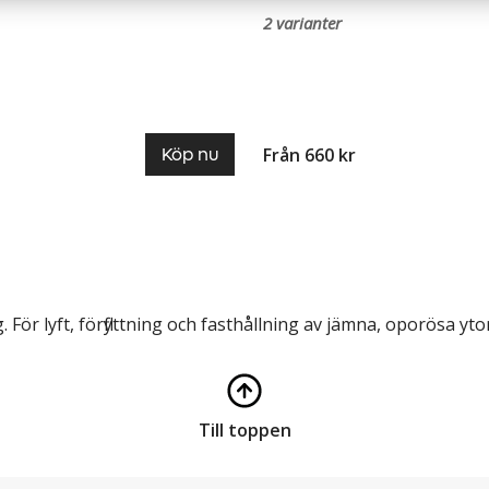
2 varianter
Från 660 kr
Köp nu
ör lyft, förflyttning och fasthållning av jämna, oporösa yto
Till toppen