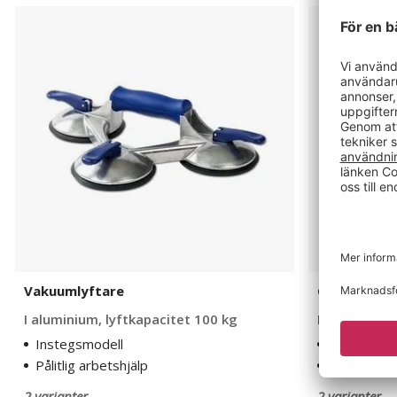
Vakuumlyftare
Glaslyftare
Vakuumlyftare
Glaslyftare
I aluminium, lyftkapacitet 100 kg
I aluminium,
Instegsmodell
Instegsmod
Pålitlig arbetshjälp
Pålitlig arb
2 varianter
2 varianter