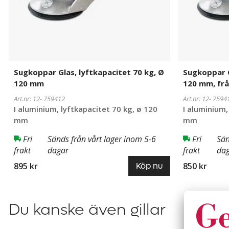
från
2
st
eller
fler
Sugkoppar Glas, lyftkapacitet 70 kg, Ø
Sugkoppar G
120 mm
120 mm, från
Art.nr: 12-
759412
Art.nr: 12-
7594
I aluminium, lyftkapacitet 70 kg, ø 120
I aluminium,
mm
mm
Fri
Sänds från vårt lager inom 5-6
Fri
Sän
frakt
dagar
frakt
da
895 kr
850 kr
Köp nu
Du kanske även gillar