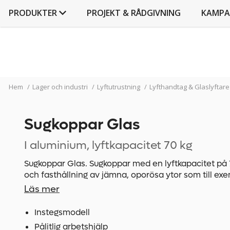
PRODUKTER
PROJEKT & RÅDGIVNING
KAMPA
Hem
/
Lager och industri
/
Lyftutrustning
/
Lyfthandtag & Glaslyftare
Sugkoppar Glas
I aluminium, lyftkapacitet 70 kg
Sugkoppar Glas. Sugkoppar med en lyftkapacitet på 70 
och fasthållning av jämna, oporösa ytor som till ex
vid köp av 2 st eller fler samtidigt.
Läs mer
Instegsmodell
Pålitlig arbetshjälp