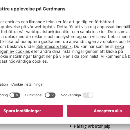
Lyfthandtag
Lyfthandtag
 lyftkapacitet 60 kg
I aluminium, lyftkapacitet 3
enhandsfattning
ell
Instegsmodell
etshjälp
Pålitlig arbetshjälp