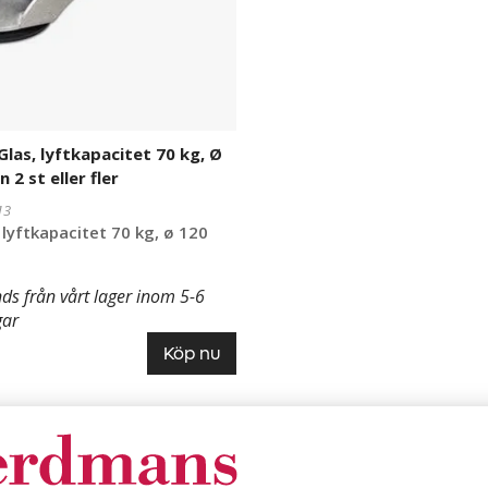
las, lyftkapacitet 70 kg, Ø
 2 st eller fler
13
 lyftkapacitet 70 kg, ø 120
ds från vårt lager inom 5-6
gar
Köp nu