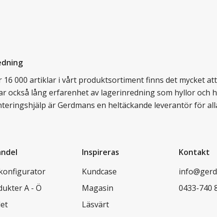
edning
16 000 artiklar i vårt produktsortiment finns det mycket att v
ar också lång erfarenhet av lagerinredning som hyllor och hy
nteringshjälp är Gerdmans en heltäckande leverantör för all
andel
Inspireras
Kontakt
lkonfigurator
Kundcase
info@gerd
dukter A - Ö
Magasin
0433-740 
let
Läsvärt