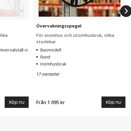
Övervakningsspegel
lika
För inomhus och utomhusbruk, olika
storlekar
niversalställ vi
Basmodell
Rund
Inomhusbruk
17 varianter
Från 1 095 kr
Köp nu
Köp nu