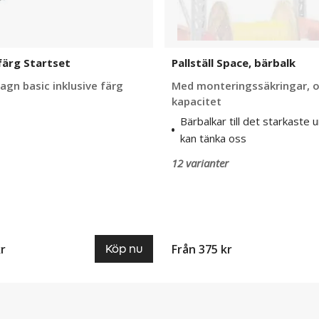
färg Startset
Pallställ Space, bärbalk
agn basic inklusive färg
Med monteringssäkringar, o
kapacitet
Bärbalkar till det starkaste u
kan tänka oss
12 varianter
kr
Från 375 kr
Köp nu