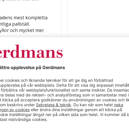
rknadens mest kompletta
liga pallställ.
yllor och mycket mer
ylls. Stabiliseringen
ntrör som tillåter
erlack.
06:4 utökat kraven på
, på väl synlig plats,
maxlast per bärplan.
påkörningsskydd.
k för instabilitet.