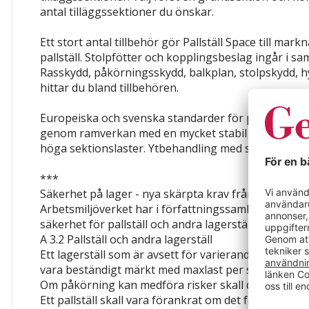
antal tilläggssektioner du önskar.
Ett stort antal tillbehör gör Pallställ Space till ma
pallställ. Stolpfötter och kopplingsbeslag ingår i samt
Rasskydd, påkörningsskydd, balkplan, stolpskydd, h
hittar du bland tillbehören.
Europeiska och svenska standarder för pallställ uppf
genom ramverkan med en mycket stabil gavel i fyrka
höga sektionslaster. Ytbehandling med slitstark pulv
***
Säkerhet på lager - nya skärpta krav från 1 juli 2007
Arbetsmiljöverket har i författningssamling AFS 20
säkerhet för pallställ och andra lagerställ.
A 3.2 Pallställ och andra lagerställ
Ett lagerställ som är avsett för varierande laster skall
vara beständigt märkt med maxlast per sektion och 
Om påkörning kan medföra risker skall det finnas 
Ett pallställ skall vara förankrat om det föreligger ris