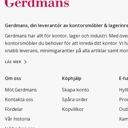
Gerdmans, din leverantör av kontorsmöbler & lagerinr
Gerdmans har allt för kontor, lager och industri. Med över 
kontorsmöbler du behöver för att inreda ditt kontor. Vi h
snabb leverans, minimigarantier på alla artiklar samt mo
LÄS MER
Om oss
Köphjälp
E-h
Möt Gerdmans
Skapa konto
Hyl
Kontakta oss
Spåra order
Pro
Fördelar
Köpvillkor
Out
Vår historia
Kam