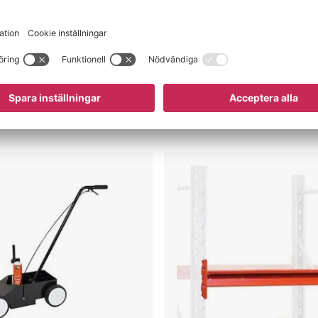
rar att pall skjuts
inte är uppenbart
färg
Pallställ
Space,
bärbalk