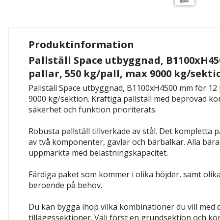
Produktinformation
Pallställ Space utbyggnad, B1100xH45
pallar, 550 kg/pall, max 9000 kg/sekti
Pallställ Space utbyggnad, B1100xH4500 mm för 12 p
9000 kg/sektion. Kraftiga pallställ med beprövad ko
säkerhet och funktion prioriterats.
Robusta pallställ tillverkade av stål. Det kompletta p
av två komponenter, gavlar och bärbalkar. Alla bä
uppmärkta med belastningskapacitet.
Färdiga paket som kommer i olika höjder, samt olik
beroende på behov.
Du kan bygga ihop vilka kombinationer du vill med 
tilläggssektioner. Välj först en grundsektion och k