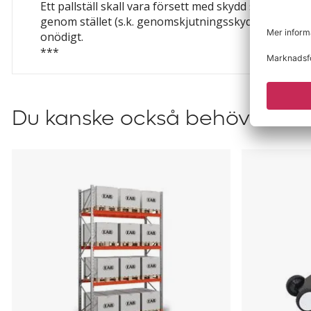
Ett pallställ skall vara försett med skydd som förhind
genom stället (s.k. genomskjutningsskydd), om det 
onödigt.
***
Du kanske också behöver?
Pallställ
Markerings
Space
Startset
grundsektion