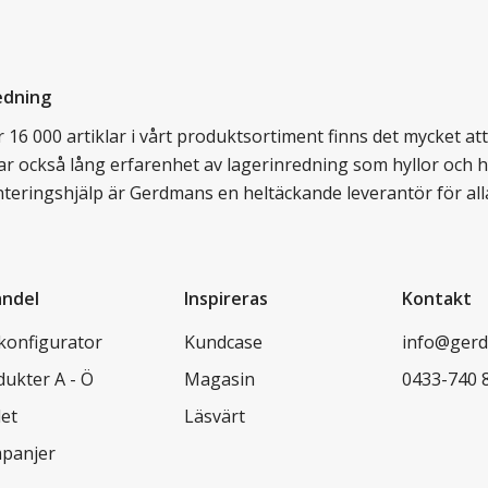
edning
16 000 artiklar i vårt produktsortiment finns det mycket att v
ar också lång erfarenhet av lagerinredning som hyllor och hy
nteringshjälp är Gerdmans en heltäckande leverantör för all
andel
Inspireras
Kontakt
lkonfigurator
Kundcase
info@gerd
dukter A - Ö
Magasin
0433-740 
let
Läsvärt
panjer