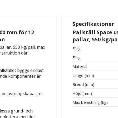
Specifikationer
00 mm för 12
Pallställ Space 
on
pallar, 550 kg/p
allar, 550 kg/pall, max
Färg
nstruktion där
Färg
Material
allstället byggs endast
Längd (mm)
rande komponenter är
Bredd (mm)
a belastningskapacitet
Höjd (mm)
Max belastning (kg)
dessa grund- och
omplettera med det