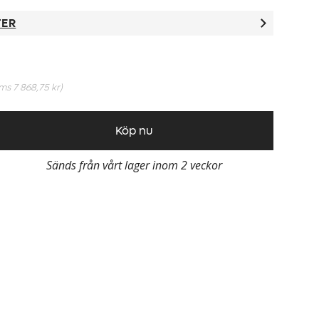
TER
oms
7 868,75 kr
)
Köp nu
Sänds från vårt lager inom 2 veckor