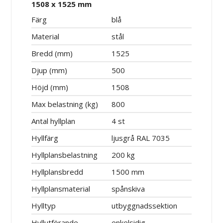
1508 x 1525 mm
Färg
blå
Material
stål
Bredd (mm)
1525
Djup (mm)
500
Höjd (mm)
1508
Max belastning (kg)
800
Antal hyllplan
4 st
Hyllfärg
ljusgrå RAL 7035
Hyllplansbelastning
200 kg
Hyllplansbredd
1500 mm
Hyllplansmaterial
spånskiva
Hylltyp
utbyggnadssektion
Hyllutförande
enkelsidig