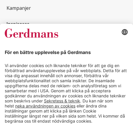
Kampanjer
Inspireras
Kundcase
Magasin
Läsvärt
Kontakt
info@gerdmans.se
0433-740 80
Kundservice öppettider
Vardagar 07.30-17.00