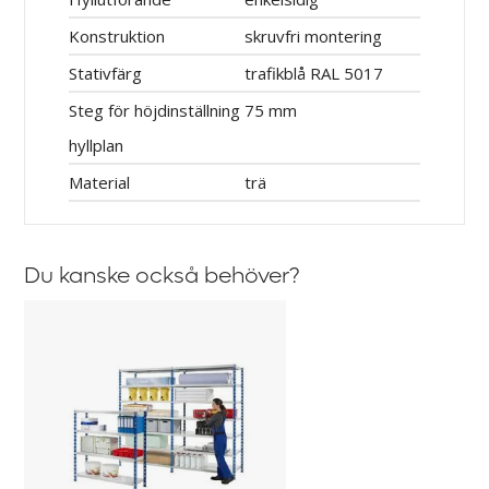
Konstruktion
skruvfri montering
Stativfärg
trafikblå RAL 5017
Steg för höjdinställning
75 mm
hyllplan
Material
trä
Du kanske också behöver?
Hyllplan
i
trä
2-
pack,
till
lagerhylla