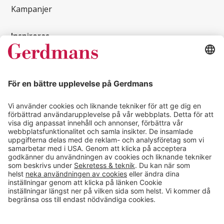
Kampanjer
Inspireras
Kundcase
Magasin
Läsvärt
Kontakt
info@gerdmans.se
0433-740 80
Kundservice öppettider
Vardagar 07.30-17.00