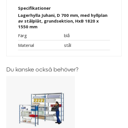
Specifikationer
Lagerhylla Juhani, D 700 mm, med hyllplan
av stålplåt, grundsektion, HxB 1820 x
1550 mm
Färg
blå
Material
stål
Du kanske också behöver?
Hyllplan
i
trä
2-
pack,
till
lagerhylla
Juhani