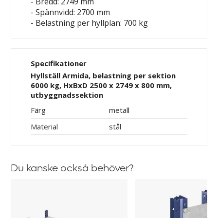
- Bredd: 2749 mm
- Spännvidd: 2700 mm
- Belastning per hyllplan: 700 kg
Specifikationer
Hyllställ Armida, belastning per sektion
6000 kg, HxBxD 2500 x 2749 x 800 mm,
utbyggnadssektion
Färg
metall
Material
stål
Du kanske också behöver?
Hyllplan
Distans
Armida
för
hyllställ