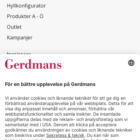
Hyllkonfigurator
Produkter A - Ö
Outlet
Kampanjer
Inspireras
Kundcase
Magasin
Läsvärt
Kontakt
info@gerdmans.se
0433-740 80