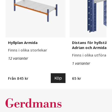
till
Aleyna,
Adrian
och
Armida
Hyllplan Armida
Distans för hyllställ t
Adrian och Armida
Finns i olika storlekar
Finns i olika utförand
12 varianter
1 varianter
Köp
Från 845 kr
65 kr