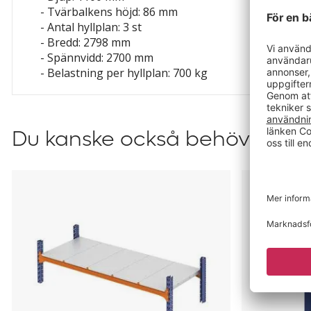
- Tvärbalkens höjd: 86 mm
- Antal hyllplan: 3 st
- Bredd: 2798 mm
- Spännvidd: 2700 mm
- Belastning per hyllplan: 700 kg
Du kanske också behöver?
Hyllplan
Distans
Armida
för
hyllställ
till
Aleyna,
Adrian
och
Armida