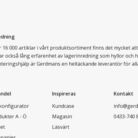
edning
16 000 artiklar i vårt produktsortiment finns det mycket att v
ar också lång erfarenhet av lagerinredning som hyllor och hy
nteringshjälp är Gerdmans en heltäckande leverantör för all
andel
Inspireras
Kontakt
lkonfigurator
Kundcase
info@gerd
dukter A - Ö
Magasin
0433-740 
let
Läsvärt
panjer