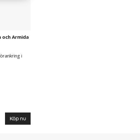
an och Armida
förankring i
Köp nu