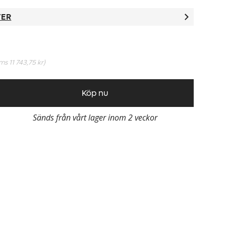
TER
oms
11 743,75 kr
)
Köp nu
Sänds från vårt lager inom 2 veckor