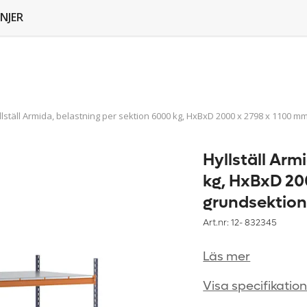
NJER
llställ Armida, belastning per sektion 6000 kg, HxBxD 2000 x 2798 x 1100 m
Hyllställ Arm
kg, HxBxD 20
grundsektio
Art.nr: 12-
832345
Läs mer
Visa specifikatio