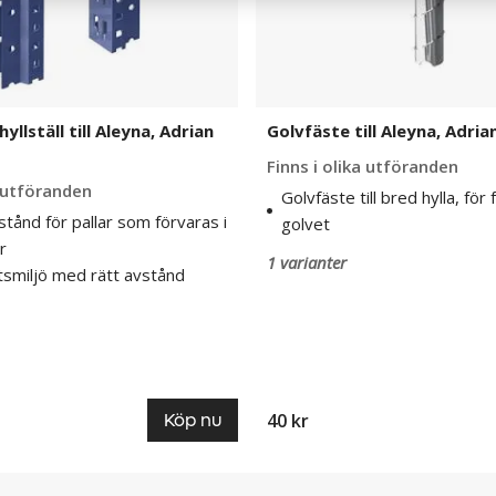
yllställ till Aleyna, Adrian
Golvfäste till Aleyna, Adri
Finns i olika utföranden
a utföranden
Golvfäste till bred hylla, för 
stånd för pallar som förvaras i
golvet
r
1 varianter
tsmiljö med rätt avstånd
40 kr
Köp nu