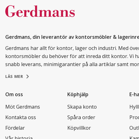
Gerdmans, din leverantör av kontorsmöbler & lagerinr
Gerdmans har allt för kontor, lager och industri. Med över 
kontorsmöbler du behöver för att inreda ditt kontor. Vi h
snabb leverans, minimigarantier på alla artiklar samt mo
LÄS MER
Om oss
Köphjälp
E-h
Möt Gerdmans
Skapa konto
Hyl
Kontakta oss
Spåra order
Pro
Fördelar
Köpvillkor
Out
Vår historia
Kam