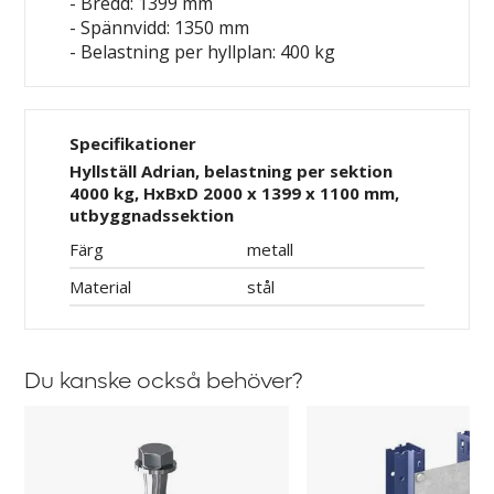
- Bredd: 1399 mm
- Spännvidd: 1350 mm
- Belastning per hyllplan: 400 kg
Specifikationer
Hyllställ Adrian, belastning per sektion
4000 kg, HxBxD 2000 x 1399 x 1100 mm,
utbyggnadssektion
Färg
metall
Material
stål
Du kanske också behöver?
Golvfäste
Distans
till
för
Aleyna,
hyllställ