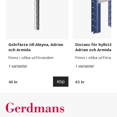
Adrian
till
och
Aleyna,
Armida
Adrian
och
Armida
Golvfäste till Aleyna, Adrian
Distans för hyllställ t
och Armida
Adrian och Armida
Finns i olika utföranden
Finns i olika utförand
1 varianter
1 varianter
Köp
40 kr
65 kr