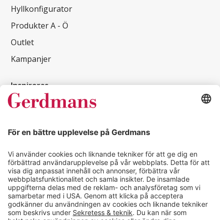
Hyllkonfigurator
Produkter A - Ö
Outlet
Kampanjer
Inspireras
Kundcase
Magasin
Läsvärt
Kontakt
info@gerdmans.se
0433-740 80