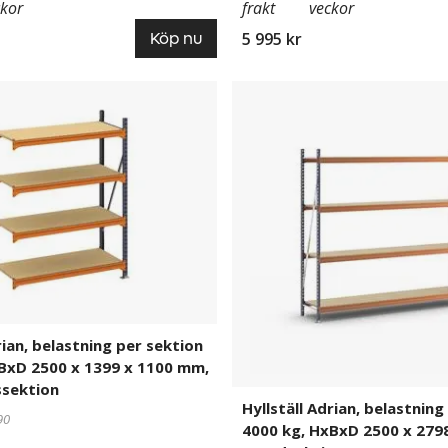
ckor
frakt
veckor
5 995 kr
Köp nu
Hyllställ
832197
Adrian,
belastning
per
sektion
4000
kg,
HxBxD
2500
x
2798
x
rian, belastning per sektion
600
BxD 2500 x 1399 x 1100 mm,
mm,
sektion
ektion
grundsektion
Hyllställ Adrian, belastning
90
4000 kg, HxBxD 2500 x 279