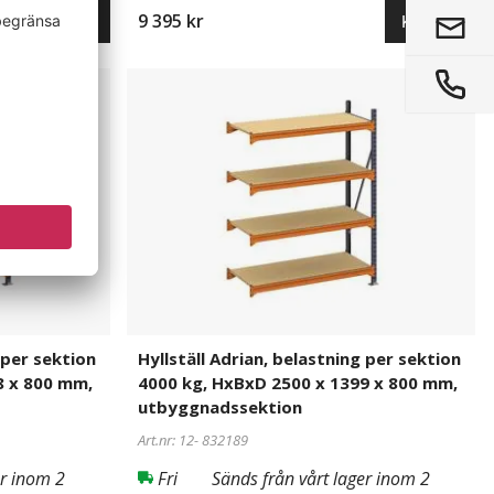
9 395 kr
Köp nu
Köp nu
Hyllställ
832189
Adrian,
belastning
per
sektion
4000
kg,
HxBxD
2500
x
1399
x
 per sektion
Hyllställ Adrian, belastning per sektion
800
8 x 800 mm,
4000 kg, HxBxD 2500 x 1399 x 800 mm,
mm,
utbyggnadssektion
utbyggnadssektion
Art.nr: 12-
832189
er inom 2
Fri
Sänds från vårt lager inom 2