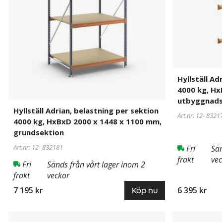
4000
4000
kg,
kg,
HxBxD
HxBxD
2000
2000
x
x
1448
1399
x
x
Hyllställ Ad
1100
1100
4000 kg, Hx
mm,
mm,
utbyggnads
grundsektion
utbyggnadss
Hyllställ Adrian, belastning per sektion
Art.nr: 12-
8321
4000 kg, HxBxD 2000 x 1448 x 1100 mm,
grundsektion
Art.nr: 12-
832181
Fri
Sän
frakt
ve
Fri
Sänds från vårt lager inom 2
frakt
veckor
7 195 kr
6 395 kr
Köp nu
Hyllställ
832186
Hyllställ
832183