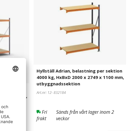
Adrian,
belastning
per
sektion
4000
kg,
HxBxD
2000
x
2749
x
Hyllställ Adrian, belastning per sektion
1100
4000 kg, HxBxD 2000 x 2749 x 1100 mm,
mm,
utbyggnadssektion
utbyggnadssektion
 per sektion
Art.nr: 12-
832184
8 x 1100 mm,
Fri
Sänds från vårt lager inom 2
frakt
veckor
er inom 2