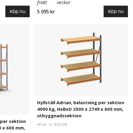
frakt
veckor
5 095 kr
Köp nu
Köp nu
Hyllställ
832194
Adrian,
belastning
per
sektion
4000
kg,
HxBxD
2500
x
2749
x
Hyllställ Adrian, belastning per sektion
600
4000 kg, HxBxD 2500 x 2749 x 600 mm,
mm,
utbyggnadssektion
utbyggnadssektion
 per sektion
Art.nr: 12-
832194
8 x 600 mm,