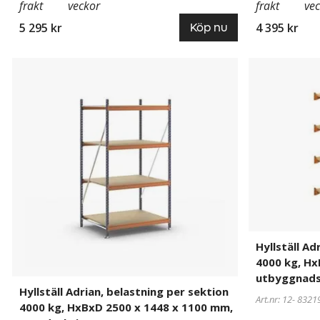
frakt
veckor
frakt
ve
5 295 kr
4 395 kr
Köp nu
Hyllställ
832193
Hyllställ
832190
Adrian,
Adrian,
belastning
belastning
per
per
sektion
sektion
4000
4000
kg,
kg,
HxBxD
HxBxD
2500
2500
x
x
1448
1399
x
x
Hyllställ Ad
1100
1100
4000 kg, Hx
mm,
mm,
utbyggnads
grundsektion
utbyggnadss
Hyllställ Adrian, belastning per sektion
Art.nr: 12-
8321
4000 kg, HxBxD 2500 x 1448 x 1100 mm,