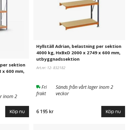
4000
kg,
HxBxD
2000
x
2749
x
Hyllställ Adrian, belastning per sektion
600
4000 kg, HxBxD 2000 x 2749 x 600 mm,
mm,
utbyggnadssektion
utbyggnadssektion
 per sektion
Art.nr: 12-
832182
8 x 600 mm,
Fri
Sänds från vårt lager inom 2
frakt
veckor
er inom 2
6 195 kr
Köp nu
Köp nu
Hyllställ
832184