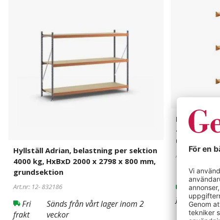
Adrian,
Adrian,
belastning
belastning
per
per
sektion
sektion
4000
4000
kg,
kg,
HxBxD
HxBxD
2000
2000
x
x
2798
2749
x
x
Hyllställ Ad
800
800
4000 kg, Hx
mm,
mm,
utbyggnads
grundsektion
utbyggnadss
Hyllställ Adrian, belastning per sektion
Art.nr: 12-
8321
4000 kg, HxBxD 2000 x 2798 x 800 mm,
grundsektion
Art.nr: 12-
832186
Fri
Sän
frakt
ve
Fri
Sänds från vårt lager inom 2
frakt
veckor