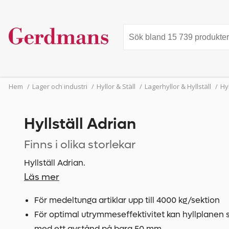
Hem
/
Lager och industri
/
Hyllor & Ställ
/
Lagerhyllor & Hyllställ
/
Hyl
Hyllställ Adrian
Finns i olika storlekar
Hyllställ Adrian.
Läs mer
För medeltunga artiklar upp till 4000 kg/sektion
För optimal utrymmeseffektivitet kan hyllplanen s
med ett avstånd på bara 50 mm