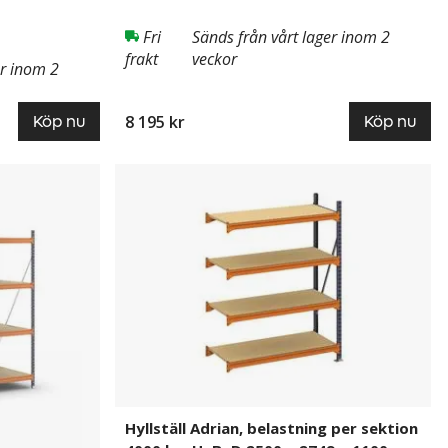
Fri
Sänds från vårt lager inom 2
frakt
veckor
er inom 2
8 195 kr
Köp nu
Köp nu
Hyllställ
832196
Adrian,
belastning
per
sektion
4000
kg,
HxBxD
2500
x
2749
x
Hyllställ Adrian, belastning per sektion
1100