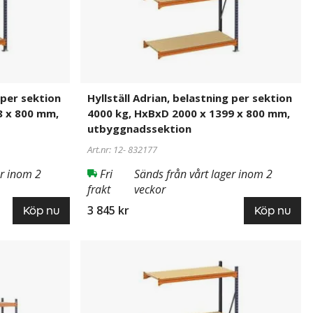
kg,
HxBxD
2000
x
1399
x
 per sektion
Hyllställ Adrian, belastning per sektion
800
8 x 800 mm,
4000 kg, HxBxD 2000 x 1399 x 800 mm,
mm,
utbyggnadssektion
utbyggnadssektion
Art.nr: 12-
832177
er inom 2
Fri
Sänds från vårt lager inom 2
frakt
veckor
3 845 kr
Köp nu
Köp nu
Hyllställ
832182
Adrian,
belastning
per
sektion