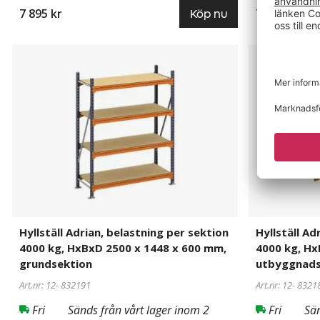
7 895 kr
7 195 kr
Köp nu
Hyllställ
832191
Hyllställ
832188
Adrian,
Adrian,
belastning
belastning
per
per
sektion
sektion
4000
4000
kg,
kg,
HxBxD
HxBxD
2500
2500
x
x
1448
1399
x
x
Hyllställ Adrian, belastning per sektion
Hyllställ Ad
600
600
4000 kg, HxBxD 2500 x 1448 x 600 mm,
4000 kg, Hx
mm,
mm,
grundsektion
utbyggnads
grundsektion
utbyggnadss
Art.nr: 12-
832191
Art.nr: 12-
8321
Fri
Sänds från vårt lager inom 2
Fri
Sän