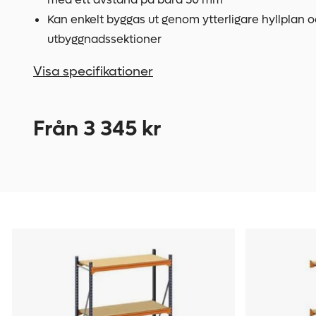
Kan enkelt byggas ut genom ytterligare hyllplan o
utbyggnadssektioner
Visa specifikationer
Från 3 345 kr
Hyllställ
832179
Hyllställ
832176
Adrian,
Adrian,
belastning
belastning
per
per
sektion
sektion
4000
4000