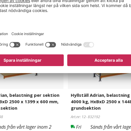
10 195 kr
Köp nu
Hyllställ
832192
Adrian,
belastning
per
sektion
4000
kg,
HxBxD
2500
x
1448
x
rian, belastning per sektion
Hyllställ Adrian, belastning
800
BxD 2500 x 1399 x 600 mm,
4000 kg, HxBxD 2500 x 144
mm,
sektion
grundsektion
ektion
grundsektion
88
Art.nr: 12-
832192
ds från vårt lager inom 2
Fri
Sänds från vårt lag