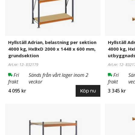
kg,
kg,
HxBxD
HxBxD
2000
2000
x
x
1448
1399
x
x
Hyllställ Adrian, belastning per sektion
Hyllställ Ad
600
600
4000 kg, HxBxD 2000 x 1448 x 600 mm,
4000 kg, Hx
mm,
mm,
grundsektion
utbyggnads
grundsektion
utbyggnadss
Art.nr: 12-
832179
Art.nr: 12-
8321
Fri
Sänds från vårt lager inom 2
Fri
Sän
frakt
veckor
frakt
ve
4 095 kr
3 345 kr
Köp nu
Hyllställ
832181
Hyllställ
832178
Adrian,
Adrian,
belastning
belastning
per
per
sektion
sektion