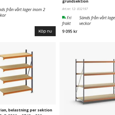
grundsektion
Art.nr: 12-
832197
ds från vårt lager inom 2
ckor
Fri
Sänds från vårt lag
frakt
veckor
9 095 kr
Köp nu
Hyllställ
832199
Adrian,
belastning
per
sektion
4000
kg,
HxBxD
2500
x
2798
x
rian, belastning per sektion
1100