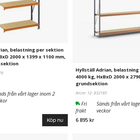
4000
kg,
HxBxD
2000
x
2798
x
rian, belastning per sektion
600
BxD 2000 x 1399 x 1100 mm,
mm,
sektion
ektion
grundsektion
Hyllställ Adrian, belastning
78
4000 kg, HxBxD 2000 x 279
grundsektion
Art.nr: 12-
832185
ds från vårt lager inom 2
ckor
Fri
Sänds från vårt lag
frakt
veckor
6 895 kr
Köp nu
Hyllställ
832187