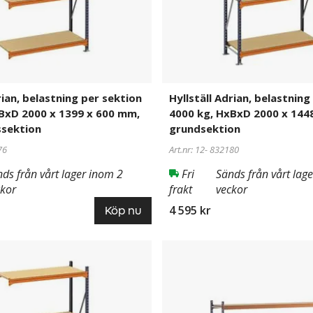
kg,
HxBxD
2000
x
1448
x
rian, belastning per sektion
Hyllställ Adrian, belastning
800
BxD 2000 x 1399 x 600 mm,
4000 kg, HxBxD 2000 x 144
mm,
sektion
grundsektion
ektion
grundsektion
76
Art.nr: 12-
832180
ds från vårt lager inom 2
Fri
Sänds från vårt lag
ckor
frakt
veckor
4 595 kr
Köp nu
Hyllställ
832185
Adrian,
belastning
per
sektion