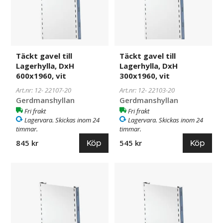
600x1960,
300x1960,
vit
vit
Täckt gavel till
Täckt gavel till
Lagerhylla, DxH
Lagerhylla, DxH
600x1960, vit
300x1960, vit
Art.nr: 12-
22107-20
Art.nr: 12-
22103-20
Gerdmanshyllan
Gerdmanshyllan
Fri frakt
Fri frakt
Lagervara. Skickas inom 24
Lagervara. Skickas inom 24
timmar.
timmar.
Köp
Köp
845 kr
545 kr
Täckt
22104-
Täckt
22108-
gavel
20
gavel
20
till
till
Lagerhylla,
Lagerhylla,
DxH
DxH
400x1960,
700x1960,