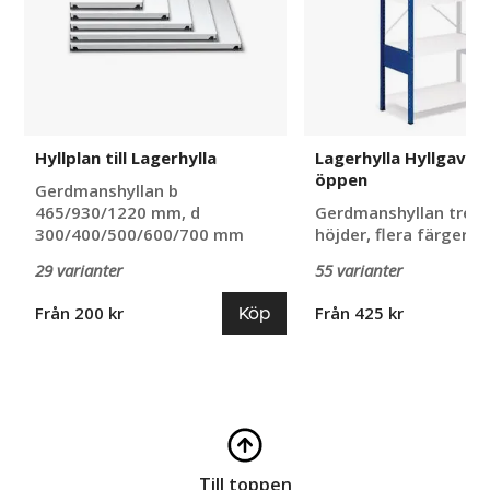
Hyllplan till Lagerhylla
Lagerhylla Hyllgavel
öppen
Gerdmanshyllan b
465/930/1220 mm, d
Gerdmanshyllan tre o
300/400/500/600/700 mm
höjder, flera färger o
29 varianter
55 varianter
Köp
Från 200 kr
Från 425 kr
Till toppen