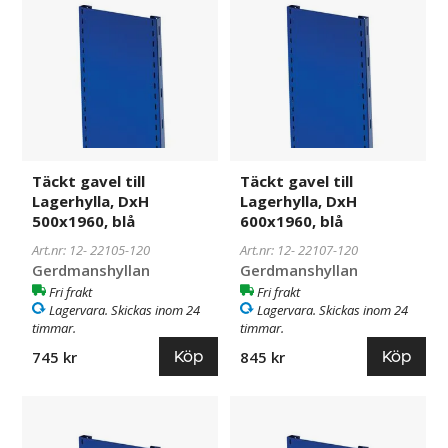
till
till
Lagerhylla,
Lagerhylla,
DxH
DxH
500x1960,
600x1960,
blå
blå
Täckt gavel till
Täckt gavel till
Lagerhylla, DxH
Lagerhylla, DxH
500x1960, blå
600x1960, blå
Art.nr: 12-
22105-120
Art.nr: 12-
22107-120
Gerdmanshyllan
Gerdmanshyllan
Fri frakt
Fri frakt
Lagervara. Skickas inom 24
Lagervara. Skickas inom 24
timmar.
timmar.
Köp
Köp
745 kr
845 kr
Täckt
22108-
Täckt
22123-
gavel
120
gavel
120