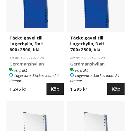
DxH
DxH
600x2500,
700x2500,
blå
blå
Täckt gavel till
Täckt gavel till
Lagerhylla, DxH
Lagerhylla, DxH
600x2500, blå
700x2500, blå
Art.nr: 12-
22127-120
Art.nr: 12-
22128-120
Gerdmanshyllan
Gerdmanshyllan
Fri frakt
Fri frakt
Lagervara. Skickas inom 24
Lagervara. Skickas inom 24
timmar.
timmar.
Köp
Köp
1 245 kr
1 295 kr
Täckt
22107-
Täckt
22103-
gavel
20
gavel
20
till
till
Lagerhylla,
Lagerhylla,
DxH
DxH