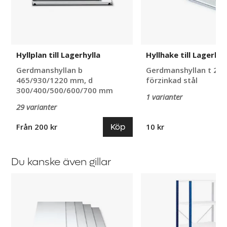
Hyllplan till Lagerhylla
Hyllhake till Lagerhyl
Gerdmanshyllan b
Gerdmanshyllan t 2 
465/930/1220 mm, d
förzinkad stål
300/400/500/600/700 mm
1 varianter
29 varianter
Köp
Från 200 kr
10 kr
Du kanske även gillar
Hyllplan
Lagerhylla
till
Hyllgavelstege,
Lagerhylla
öppen