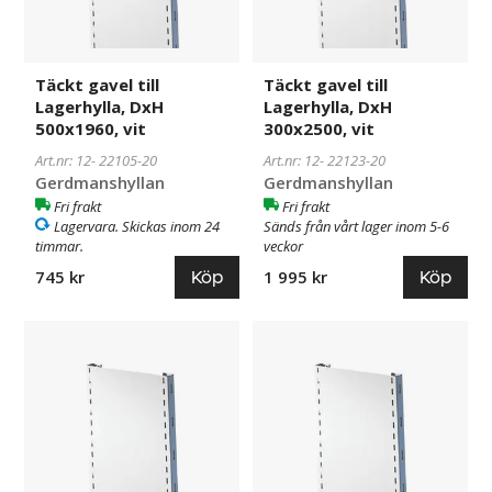
vit
vit
Täckt gavel till
Täckt gavel till
Lagerhylla, DxH
Lagerhylla, DxH
500x1960, vit
300x2500, vit
Art.nr: 12-
22105-20
Art.nr: 12-
22123-20
Gerdmanshyllan
Gerdmanshyllan
Fri frakt
Fri frakt
Lagervara. Skickas inom 24
Sänds från vårt lager inom 5-6
timmar.
veckor
Köp
Köp
745 kr
1 995 kr
Täckt
22127-
Täckt
22128-
gavel
20
gavel
20
till
till
Lagerhylla,
Lagerhylla,
DxH
DxH
600x2500,
700x2500,
vit
vit