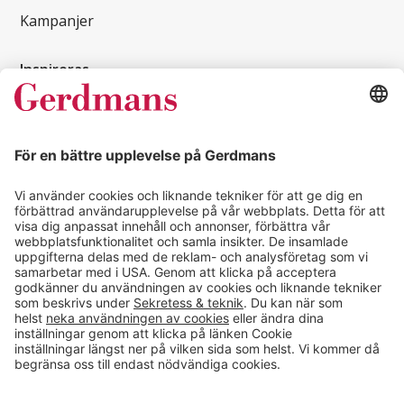
Kampanjer
Inspireras
Kundcase
Magasin
Läsvärt
Kontakt
info@gerdmans.se
0433-740 80
Kundservice öppettider
Vardagar 07.30-17.00