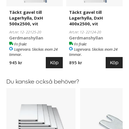
Täckt gavel till
Täckt gavel till
Lagerhylla, DxH
Lagerhylla, DxH
500x2500, vit
400x2500, vit
Art.nr: 12-
22125-20
Art.nr: 12-
22124-20
Gerdmanshyllan
Gerdmanshyllan
Fri frakt
Fri frakt
Lagervara. Skickas inom 24
Lagervara. Skickas inom 24
timmar.
timmar.
Köp
Köp
945 kr
895 kr
Du kanske också behöver?
Hyllplan
Hyllhake
till
till
Lagerhylla
Lagerhylla