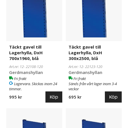
till
till
Lagerhylla,
Lagerhylla,
DxH
DxH
700x1960,
300x2500,
blå
blå
Täckt gavel till
Täckt gavel till
Lagerhylla, DxH
Lagerhylla, DxH
700x1960, blå
300x2500, blå
Art.nr: 12-
22108-120
Art.nr: 12-
22123-120
Gerdmanshyllan
Gerdmanshyllan
Fri frakt
Fri frakt
Lagervara. Skickas inom 24
Sänds från vårt lager inom 3-4
timmar.
veckor
Köp
Köp
995 kr
695 kr
Täckt
22124-
Täckt
22125-
gavel
120
gavel
120
till
till