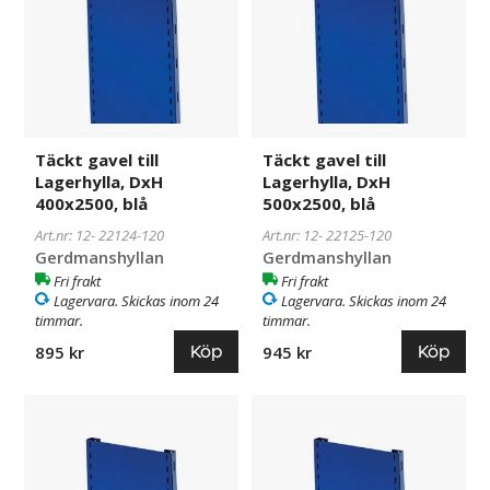
Lagerhylla,
Lagerhylla,
DxH
DxH
400x2500,
500x2500,
blå
blå
Täckt gavel till
Täckt gavel till
Lagerhylla, DxH
Lagerhylla, DxH
400x2500, blå
500x2500, blå
Art.nr: 12-
22124-120
Art.nr: 12-
22125-120
Gerdmanshyllan
Gerdmanshyllan
Fri frakt
Fri frakt
Lagervara. Skickas inom 24
Lagervara. Skickas inom 24
timmar.
timmar.
Köp
Köp
895 kr
945 kr
Täckt
22127-
Täckt
22128-
gavel
120
gavel
120
till
till
Lagerhylla,
Lagerhylla,