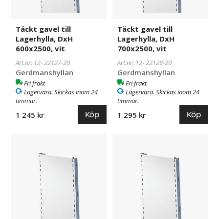
Täckt gavel till
Täckt gavel till
Lagerhylla, DxH
Lagerhylla, DxH
600x2500, vit
700x2500, vit
Art.nr: 12-
22127-20
Art.nr: 12-
22128-20
Gerdmanshyllan
Gerdmanshyllan
Fri frakt
Fri frakt
Lagervara. Skickas inom 24
Lagervara. Skickas inom 24
timmar.
timmar.
Köp
Köp
1 245 kr
1 295 kr
Täckt
22125-
Täckt
22124-
gavel
20
gavel
20
till
till
Lagerhylla,
Lagerhylla,
DxH
DxH
500x2500,
400x2500,
vit
vit