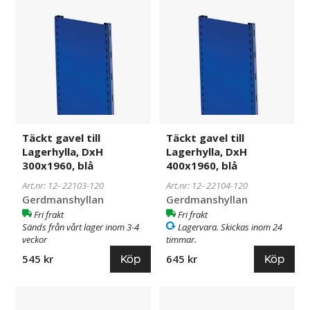
gavel
120
gavel
120
till
till
Lagerhylla,
Lagerhylla,
DxH
DxH
300x1960,
400x1960,
blå
blå
Täckt gavel till
Täckt gavel till
Lagerhylla, DxH
Lagerhylla, DxH
300x1960, blå
400x1960, blå
Art.nr: 12-
22103-120
Art.nr: 12-
22104-120
Gerdmanshyllan
Gerdmanshyllan
Fri frakt
Fri frakt
Sänds från vårt lager inom 3-4
Lagervara. Skickas inom 24
veckor
timmar.
Köp
Köp
545 kr
645 kr
Täckt
22105-
Täckt
22107-
gavel
120
gavel
120