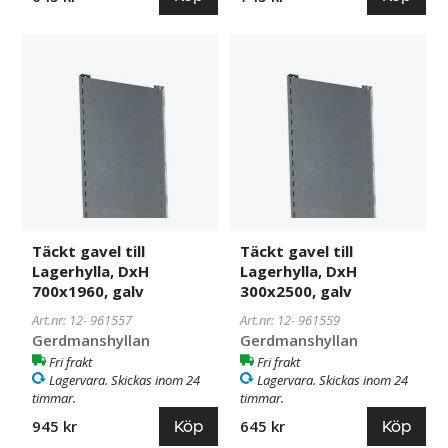
Täckt
961557
Täckt
961559
gavel
gavel
till
till
Lagerhylla,
Lagerhylla,
DxH
DxH
700x1960,
300x2500,
galv
galv
Täckt gavel till
Täckt gavel till
Lagerhylla, DxH
Lagerhylla, DxH
700x1960, galv
300x2500, galv
Art.nr: 12-
961557
Art.nr: 12-
961559
Gerdmanshyllan
Gerdmanshyllan
Fri frakt
Fri frakt
Lagervara. Skickas inom 24
Lagervara. Skickas inom 24
timmar.
timmar.
Köp
Köp
945 kr
645 kr