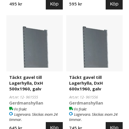
Köp
Köp
495 kr
595 kr
Täckt
961555
Täckt
961556
gavel
gavel
till
till
Lagerhylla,
Lagerhylla,
DxH
DxH
500x1960,
600x1960,
galv
galv
Täckt gavel till
Täckt gavel till
Lagerhylla, DxH
Lagerhylla, DxH
500x1960, galv
600x1960, galv
Art.nr: 12-
961555
Art.nr: 12-
961556
Gerdmanshyllan
Gerdmanshyllan
Fri frakt
Fri frakt
Lagervara. Skickas inom 24
Lagervara. Skickas inom 24
timmar.
timmar.
Köp
Köp
645 kr
745 kr