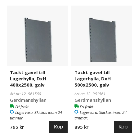
Täckt
961560
Täckt
961561
gavel
gavel
till
till
Lagerhylla,
Lagerhylla,
DxH
DxH
400x2500,
500x2500,
galv
galv
Täckt gavel till
Täckt gavel till
Lagerhylla, DxH
Lagerhylla, DxH
400x2500, galv
500x2500, galv
Art.nr: 12-
961560
Art.nr: 12-
961561
Gerdmanshyllan
Gerdmanshyllan
Fri frakt
Fri frakt
Lagervara. Skickas inom 24
Lagervara. Skickas inom 24
timmar.
timmar.
Köp
Köp
795 kr
895 kr