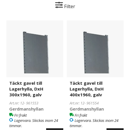
Filter
Täckt
961553
Täckt
961554
gavel
gavel
till
till
Lagerhylla,
Lagerhylla,
DxH
DxH
300x1960,
400x1960,
galv
galv
Täckt gavel till
Täckt gavel till
Lagerhylla, DxH
Lagerhylla, DxH
300x1960, galv
400x1960, galv
Art.nr: 12-
961553
Art.nr: 12-
961554
Gerdmanshyllan
Gerdmanshyllan
Fri frakt
Fri frakt
Lagervara. Skickas inom 24
Lagervara. Skickas inom 24
timmar.
timmar.