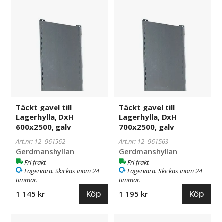
Täckt
961562
Täckt
961563
gavel
gavel
till
till
Lagerhylla,
Lagerhylla,
DxH
DxH
600x2500,
700x2500,
galv
galv
Täckt gavel till
Täckt gavel till
Lagerhylla, DxH
Lagerhylla, DxH
600x2500, galv
700x2500, galv
Art.nr: 12-
961562
Art.nr: 12-
961563
Gerdmanshyllan
Gerdmanshyllan
Fri frakt
Fri frakt
Lagervara. Skickas inom 24
Lagervara. Skickas inom 24
timmar.
timmar.
Köp
Köp
1 145 kr
1 195 kr
Täckt
22103-
Täckt
22104-