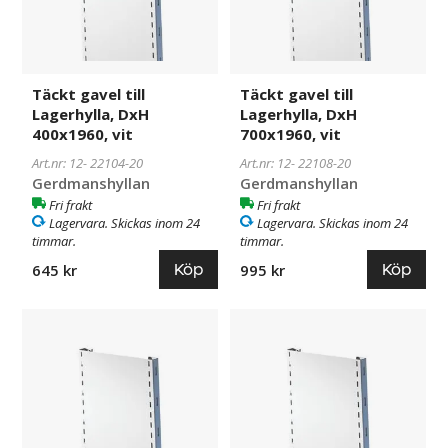
vit
vit
Täckt gavel till
Täckt gavel till
Lagerhylla, DxH
Lagerhylla, DxH
400x1960, vit
700x1960, vit
Art.nr: 12-
22104-20
Art.nr: 12-
22108-20
Gerdmanshyllan
Gerdmanshyllan
Fri frakt
Fri frakt
Lagervara. Skickas inom 24
Lagervara. Skickas inom 24
timmar.
timmar.
Köp
Köp
645 kr
995 kr
Täckt
22105-
Täckt
22123-
gavel
20
gavel
20
till
till
Lagerhylla,
Lagerhylla,
DxH
DxH
500x1960,
300x2500,