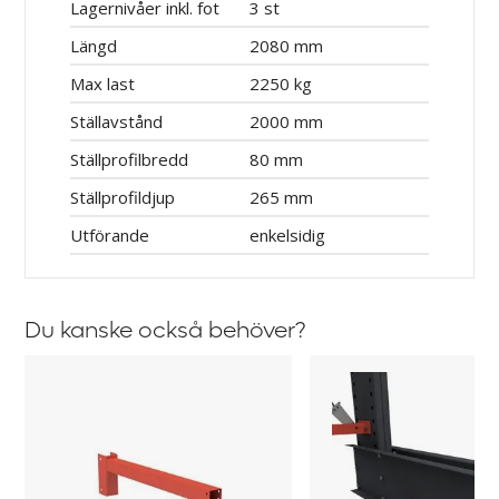
Lagernivåer inkl. fot
3 st
Längd
2080 mm
Max last
2250 kg
Ställavstånd
2000 mm
Ställprofilbredd
80 mm
Ställprofildjup
265 mm
Utförande
enkelsidig
Du kanske också behöver?
Arm
Ändstopp
till
fot
Grenställ
till
Igor
grenställ
Igor