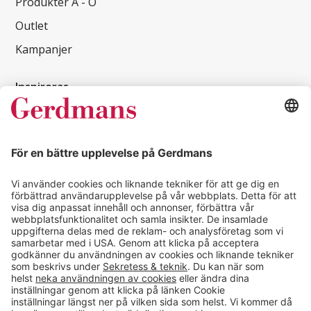
Produkter A - Ö
Outlet
Kampanjer
Inspireras
Kundcase
Magasin
Läsvärt
Kontakt
info@gerdmans.se
0433-740 80
Kundservice öppettider
Vardagar 07.30-17.00