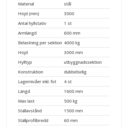
Material
stål
Höjd (mm)
3000
Antal hyllstativ
1 st
Armlängd
600 mm
Belastning per sektion
4000 kg
Höjd
3000 mm
Hylltyp
utbyggnadssektion
Konstruktion
dubbelsidig
Lagernivåer inkl. fot
4 st
Längd
1600 mm
Max last
500 kg
Ställavstånd
1500 mm
Ställprofilbredd
60 mm