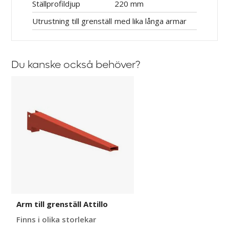
Ställprofildjup
220 mm
Utrustning till grenställ
med lika långa armar
Du kanske också behöver?
Arm
till
grenställ
Attillo
Arm till grenställ Attillo
Finns i olika storlekar