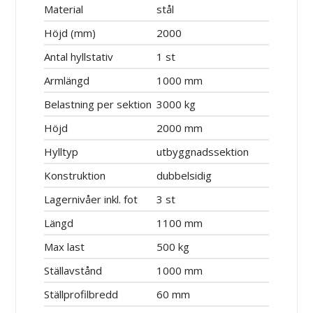
Material
stål
Höjd (mm)
2000
Antal hyllstativ
1 st
Armlängd
1000 mm
Belastning per sektion
3000 kg
Höjd
2000 mm
Hylltyp
utbyggnadssektion
Konstruktion
dubbelsidig
Lagernivåer inkl. fot
3 st
Längd
1100 mm
Max last
500 kg
Ställavstånd
1000 mm
Ställprofilbredd
60 mm