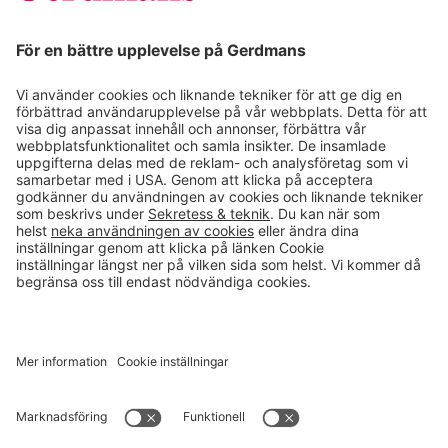
Magasin
Läsvärt
Kontakt
info@gerdmans.se
0433-740 80
Kundservice öppettider
Vardagar 07.30-17.00
© 2026 Gerdmans Inredningar AB Alla priser är exklusive moms.
Ett företag i Takkt-gruppen
Cookie inställningar