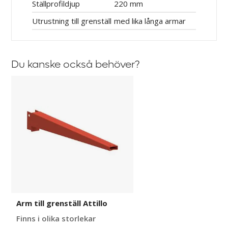
Ställprofildjup
220 mm
Utrustning till grenställ
med lika långa armar
Du kanske också behöver?
Arm
till
grenställ
Attillo
Arm till grenställ Attillo
Finns i olika storlekar