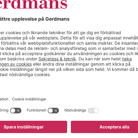
kåp inte hade fått plats, kan ett jalusiskåp fungera bra istället.
äggförvaring
rymper mer och mer på kontor runt om i landet till fördel för störr
er till kontorsförvaringen har man möjligheten att frigöra stora ytor p
ing från golvet samtidigt som du placerar det du letar efter i ögonhöjd
ligheter att växa och förändra efter behovet.
ärmar
 stor, tung pärm som du arbetar med, där det visar sig att din kolleg
gmappsförvaring kan man enkelt sortera viktiga dokument och skapa 
kla att märka upp, och ett hängmappsskåp rymmer en stor mängd dokum
vbordet nästa gång, varför inte en hängmapp med dokumentet du verk
bord, det skapar arbetsro
räphög för pappersdokument och kaffekoppar, känns det igen? Då är det