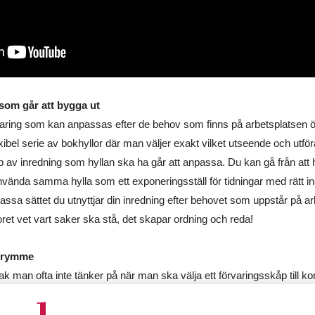
 som går att bygga ut
aring som kan anpassas efter de behov som finns på arbetsplatsen öka
xibel serie av bokhyllor där man väljer exakt vilket utseende och utför
 typ av inredning som hyllan ska ha går att anpassa. Du kan gå från att
 använda samma hylla som ett exponeringsställ för tidningar med rätt in
assa sättet du utnyttjar din inredning efter behovet som uppstår på a
oret vet vart saker ska stå, det skapar ordning och reda!
utrymme
k man ofta inte tänker på när man ska välja ett förvaringsskåp till kon
s i rummet. Fördelen med ett jalusiskåp är att man får bort ytan dörren 
man annars kanske inte hade tänkt sig. I en smalare korridor, ett mindr