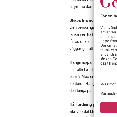
utrymme där ett vanligt plåts
Skapa fria golvytor med v
Den personliga arbetsytan k
tänka vertikalt när det komm
får du enkelt upp din förvar
väggar gör att det finns möj
Hängmappar istället för p
Hur ofta har du inte haft en
pärm? Med en ordentlig hän
kontoret. Hängmappar är en
den tunga pärmen till skri
Håll ordning på ditt skriv
Skrivbordet blir ofta en sk