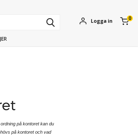
Sök
Logga in
bland
15
739
JER
produkter
ret
 ordning på kontoret kan du
behövs på kontoret och vad