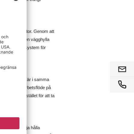
e gemensamma ytor. Genom att
å golvet. Med en vägghylla
. Byggbara hyllsystem för
as papper också är i samma
ett smidigt arbetsflöde på
ent. Så istället för att ta
ligen behöver?
 dags att börja hålla