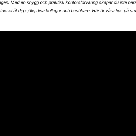
ngen. Med en snygg och praktisk kontorsförvaring skapar du inte bara 
trivsel åt dig själv, dina kollegor och besökare. Här är våra tips på sm