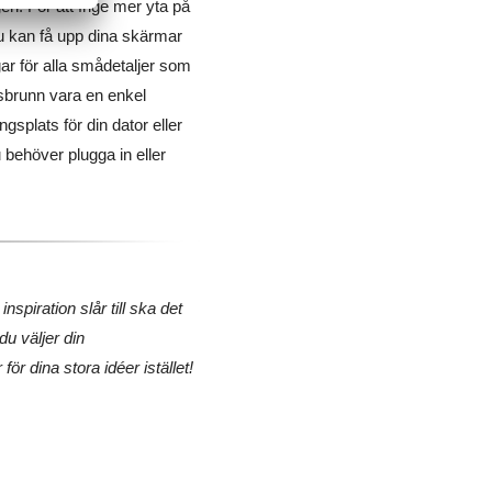
n. För att frige mer yta på
u kan få upp dina skärmar
ar för alla smådetaljer som
sbrunn vara en enkel
gsplats för din dator eller
u behöver plugga in eller
spiration slår till ska det
 du väljer din
ör dina stora idéer istället!