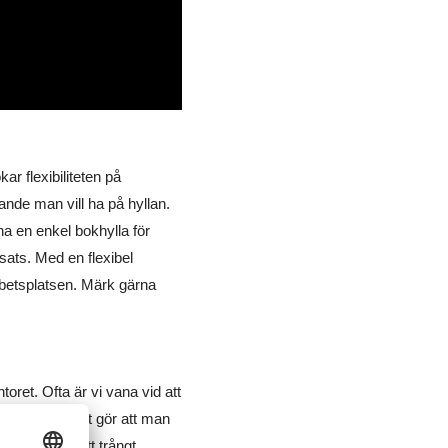
r flexibiliteten på
ande man vill ha på hyllan.
 ha en enkel bokhylla för
sats. Med en flexibel
rbetsplatsen. Märk gärna
toret. Ofta är vi vana vid att
tar upp, vilket gör att man
e rum eller ett trångt