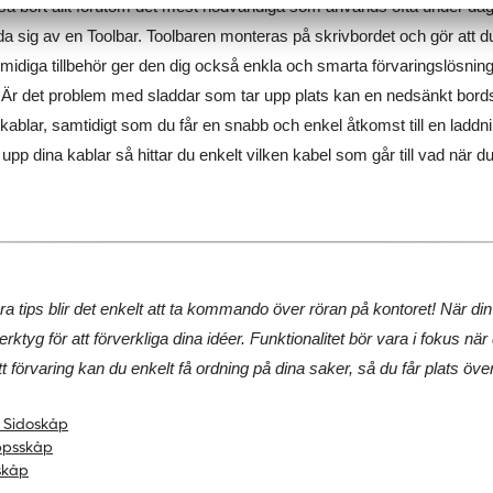
sa bort allt förutom det mest nödvändiga som används ofta under dage
 sig av en Toolbar. Toolbaren monteras på skrivbordet och gör att d
midiga tillbehör ger den dig också enkla och smarta förvaringslösning
. Är det problem med sladdar som tar upp plats kan en nedsänkt bord
kablar, samtidigt som du får en snabb och enkel åtkomst till en laddnin
 upp dina kablar så hittar du enkelt vilken kabel som går till vad när d
a tips blir det enkelt att ta kommando över röran på kontoret! När din in
 verktyg för att förverkliga dina idéer. Funktionalitet bör vara i fokus när
förvaring kan du enkelt få ordning på dina saker, så du får plats över f
& Sidoskåp
ppsskåp
skåp