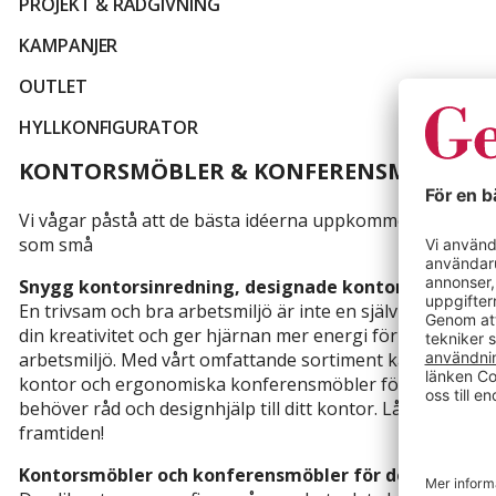
PROJEKT & RÅDGIVNING
KAMPANJER
OUTLET
HYLLKONFIGURATOR
KONTORSMÖBLER & KONFERENSMÖBLER -
Vi vågar påstå att de bästa idéerna uppkommer i en kreat
som små
Snygg kontorsinredning, designade kontorsmöbler o
En trivsam och bra arbetsmiljö är inte en självklarhet, 
din kreativitet och ger hjärnan mer energi för arbete, d
arbetsmiljö. Med vårt omfattande sortiment kan du enkelt
kontor och ergonomiska konferensmöbler för konferensrum
behöver råd och designhjälp till ditt kontor. Låt oss till
framtiden!
Kontorsmöbler och konferensmöbler för det modern