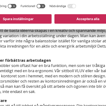
rann planering, där man tänker på företagets mål och dess
betsdagen. Har man ett öppet kontor med många arbetsytor k
 arbetsplatsen bör därför ge rätt förutsättningar för idéer
ligheten till ett kontinuerligt arbete är en viktig faktor fö
l exempelvis med skärmvägg när du vill sänka ljudnivån eller 
att de bästa idéerna skapas i en kreativ och spännande miljö, 
variation i din arbetsställning under dagen. Man kan även 
varför inte några balansstolar istället för vanliga stolar a
rfekta inredningen för en aktiv och energirik arbetsmiljö! D
r förbättras arbetsdagen
möbler som oftast har en bra funktion, men som ser tråki
idigt med en bra ergonomi. Vår sittboll VLUV eller vår ba
a kontoret som i hemmet, med en modern och stilren design. 
rsmöbler och resten av kontorsinredningen är också en vik
så man kan få översikt på sitt arbete och ögonen inte blir 
, inte endast en sak.
lare
are att gå till jobbet på måndagsmorgonen. Din kontorsinred