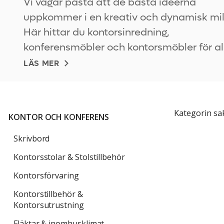
Vi vågar påstå att de bästa idéerna
uppkommer i en kreativ och dynamisk mil
Här hittar du kontorsinredning,
konferensmöbler och kontorsmöbler för al
kontor, stora som småSnygg kontorsinredn
LÄS MER
designade kontorsmöbler och
konferensmöbler onlineEn trivsam och br
arbetsmil
Kategorin sa
KONTOR OCH KONFERENS
Skrivbord
Kontorsstolar & Stolstillbehör
Kontorsförvaring
Kontorstillbehör &
Kontorsutrustning
Fläktar & inomhusklimat