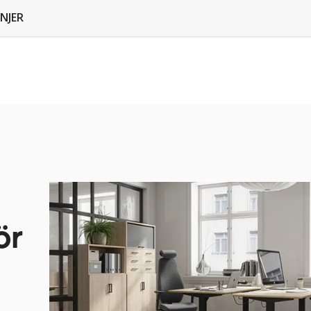
NJER
ör