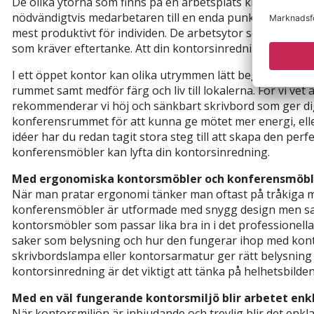
De olika ytorna som finns på en arbetsplats kräver nogg
nödvändigtvis medarbetaren till en enda punkt under ar
mest produktivt för individen. De arbetsytor som finns på
som kräver eftertanke. Att din kontorsinredning ger dig möj
I ett öppet kontor kan olika utrymmen lätt begränsas, til
rummet samt medför färg och liv till lokalerna. För vi vet 
rekommenderar vi höj och sänkbart skrivbord som ger dig 
konferensrummet för att kunna ge mötet mer energi, eller 
idéer har du redan tagit stora steg till att skapa den pe
konferensmöbler kan lyfta din kontorsinredning.
Med ergonomiska kontorsmöbler och konferensmöble
När man pratar ergonomi tänker man oftast på tråkiga 
konferensmöbler är utformade med snygg design men samt
kontorsmöbler som passar lika bra in i det professionell
saker som belysning och hur den fungerar ihop med konto
skrivbordslampa eller kontorsarmatur ger rätt belysning 
kontorsinredning är det viktigt att tänka på helhetsbilden
Med en väl fungerande kontorsmiljö blir arbetet enk
När kontorsmiljön är inbjudande och trevlig blir det enkl