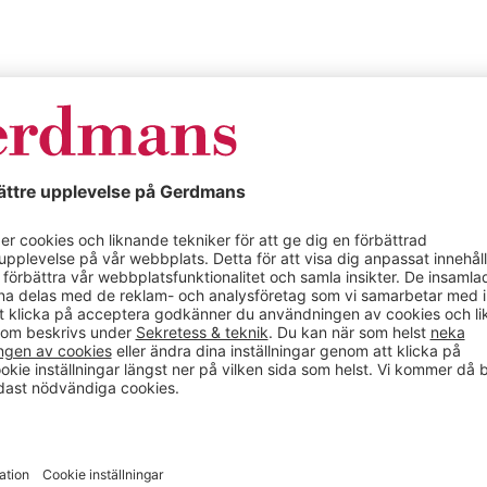
 KONTORSINREDNING FÖR HELA KONTORET
iv och dynamisk miljö. Här hittar du kontorsinredning, kon
ch konferensmöbler online
utan måste ses på utifrån nivåer av användbarhet, ergonomi 
en skapar ramen för ett framgångsrikt företag! Tillsammans 
 skapa och utveckla ditt företag till en bättre arbetsplats.
, allt som behövs för en bra arbetsplats. Kontakta oss om d
sammans skapa de bästa förutsättningarna för att göra jobbet 
a kontoret