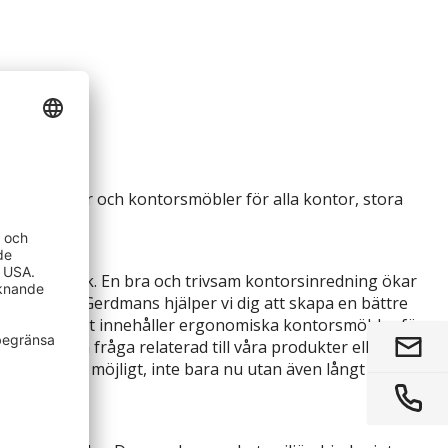
ferensmöbler och kontorsmöbler för alla kontor, stora
och synintryck. En bra och trivsam kontorsinredning ökar
med oss på Gerdmans hjälper vi dig att skapa en bättre
 Vårt sortiment innehåller ergonomiska kontorsmöbler för
u har en fråga relaterad till våra produkter eller
så bra som möjligt, inte bara nu utan även långt in i