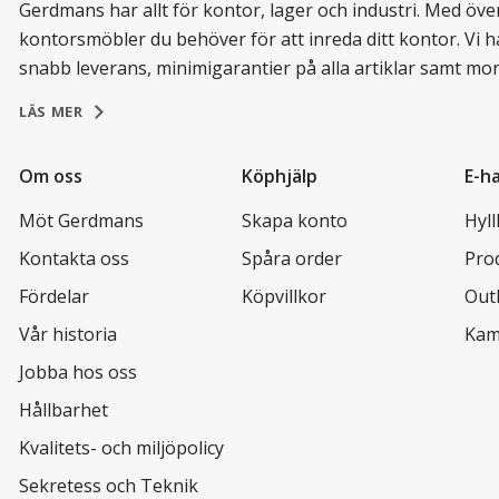
Gerdmans har allt för kontor, lager och industri. Med över 
kontorsmöbler du behöver för att inreda ditt kontor. Vi h
snabb leverans, minimigarantier på alla artiklar samt mo
LÄS MER
Om oss
Köphjälp
E-h
Möt Gerdmans
Skapa konto
Hyl
Kontakta oss
Spåra order
Pro
Fördelar
Köpvillkor
Out
Vår historia
Kam
Jobba hos oss
Hållbarhet
Kvalitets- och miljöpolicy
Sekretess och Teknik