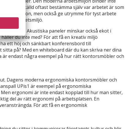
 arbetsmetoder. Den moderna arbetsmiljön binder inte
an en anställd oftast bestämma själv var arbetet är som
 och interaktion, men också ge utrymme för tyst arbete
r en bra arbetsmiljö.
dela av ytor. Akustiska paneler minskar också ekot i
håller du inte med? För att få en kreativ miljö
ha ett höj och sänkbart konferensbord till
tt sitta på? Med en whiteboard där du kan skriva ner dina
etta är endast några exempel på hur rätt kontorsmöbler och
ga ut. Dagens moderna ergonomiska kontorsmöbler och
lanspall UPis1 är exempel på ergonomiska
Men ergonomi är inte endast kopplad till hur man sitter,
tig del av rätt ergonomi på arbetsplatsen. En
överansträngda. För att få en ergonomisk
ning du sitter i kommunicerar företagets kultur och blir