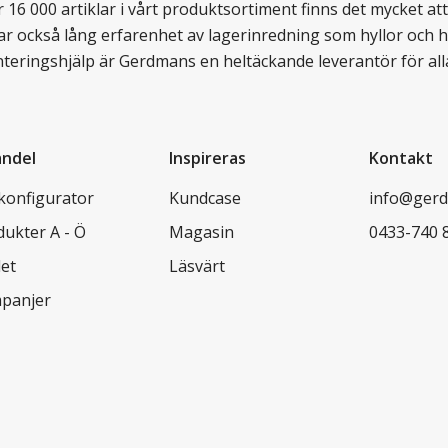
16 000 artiklar i vårt produktsortiment finns det mycket att v
ar också lång erfarenhet av lagerinredning som hyllor och hy
nteringshjälp är Gerdmans en heltäckande leverantör för all
andel
Inspireras
Kontakt
lkonfigurator
Kundcase
info@gerd
dukter A - Ö
Magasin
0433-740 
let
Läsvärt
panjer